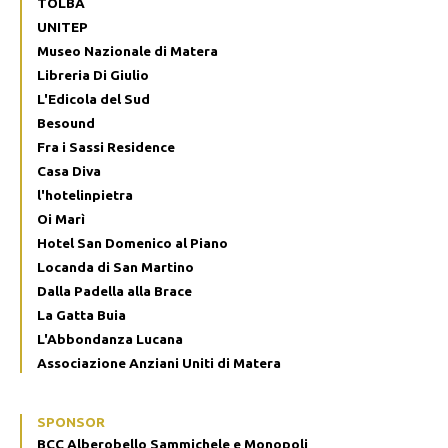
TOLBÀ
UNITEP
Museo Nazionale di Matera
Libreria Di Giulio
L'Edicola del Sud
Besound
Fra i Sassi Residence
Casa Diva
l'hotelinpietra
Oi Marì
Hotel San Domenico al Piano
Locanda di San Martino
Dalla Padella alla Brace
La Gatta Buia
L'Abbondanza Lucana
Associazione Anziani Uniti di Matera
SPONSOR
BCC Alberobello Sammichele e Monopoli