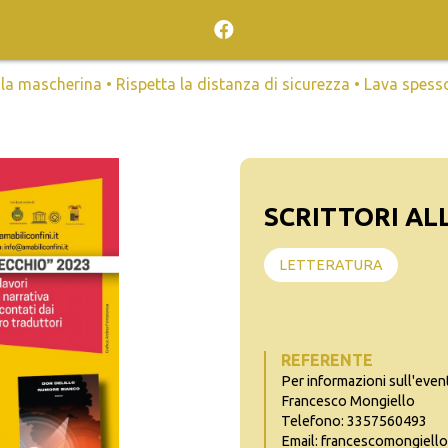
mascherina • Rispetta la distanza di sicurezza • Lava spesso l
SCRITTORI AL
LETTERATURA
REFERENTE
Per informazioni sull'even
Francesco Mongiello
Telefono: 3357560493
Email: francescomongiell