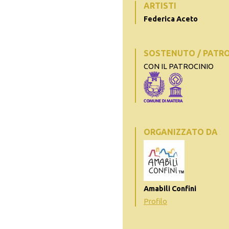
ARTISTI
Federica Aceto
SOSTENUTO / PATR
CON IL PATROCINIO
ORGANIZZATO DA
Amabili Confini
Profilo