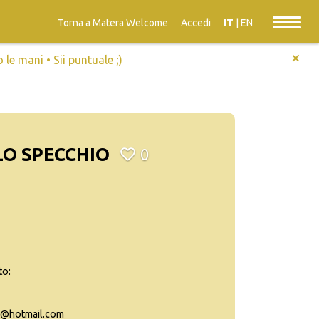
Torna a Matera Welcome
Accedi
IT
|
EN
+
e mani • Sii puntuale ;)
LO SPECCHIO
0
to:
o@hotmail.com