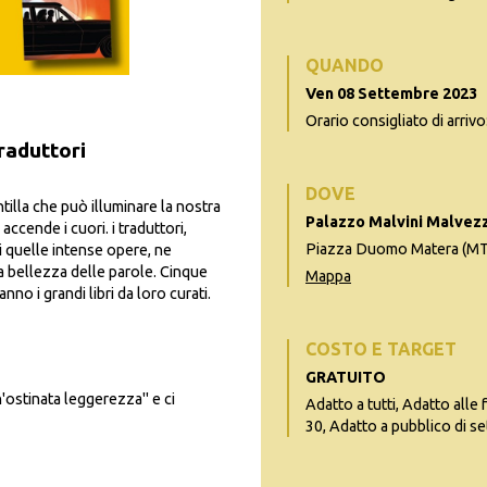
QUANDO
Ven 08 Settembre 2023
Orario consigliato di arrivo
traduttori
DOVE
ntilla che può illuminare la nostra
Palazzo Malvini Malvezz
accende i cuori. i traduttori,
Piazza Duomo Matera (MT
 quelle intense opere, ne
la bellezza delle parole. Cinque
Mappa
nno i grandi libri da loro curati.
COSTO E TARGET
GRATUITO
n'ostinata leggerezza" e ci
Adatto a tutti, Adatto alle 
30, Adatto a pubblico di se