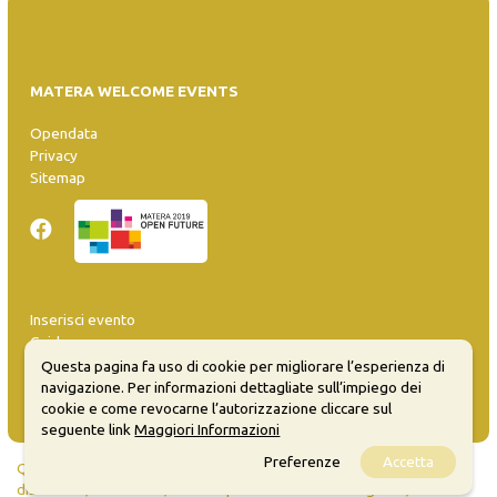
MATERA WELCOME EVENTS
Opendata
Privacy
Sitemap
Inserisci evento
Guida
FAQ
Questa pagina fa uso di cookie per migliorare l’esperienza di
info@materaevents.it
navigazione. Per informazioni dettagliate sull’impiego dei
cookie e come revocarne l’autorizzazione cliccare sul
seguente link
Maggiori Informazioni
Preferenze
Accetta
Quanto realizzato è sottoposto a licenza CC-BY-SA che permette di
distribuire, modificare, creare opere derivate dall'originale, anche a