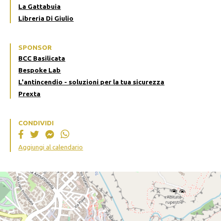
La Gattabuia
Libreria Di Giulio
SPONSOR
BCC Basilicata
Bespoke Lab
L'antincendio - soluzioni per la tua sicurezza
Prexta
CONDIVIDI
Aggiungi al calendario