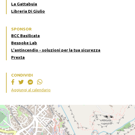
La Gattabuia
Libreria Di Giulio
SPONSOR
BCC Basilicata
Bespoke Lab
L'antincendio - soluzioni per la tua sicurezza
Prexta
CONDIVIDI
Aggiungi al calendario