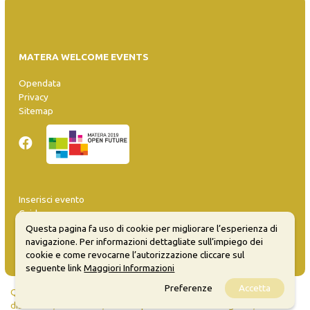
MATERA WELCOME EVENTS
Opendata
Privacy
Sitemap
Inserisci evento
Guida
FAQ
Questa pagina fa uso di cookie per migliorare l’esperienza di
info@materaevents.it
navigazione. Per informazioni dettagliate sull’impiego dei
cookie e come revocarne l’autorizzazione cliccare sul
seguente link
Maggiori Informazioni
Preferenze
Accetta
Quanto realizzato è sottoposto a licenza CC-BY-SA che permette di
distribuire, modificare, creare opere derivate dall'originale, anche a