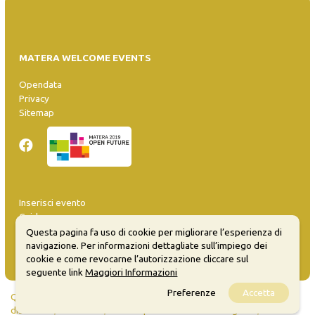
MATERA WELCOME EVENTS
Opendata
Privacy
Sitemap
Inserisci evento
Guida
FAQ
Questa pagina fa uso di cookie per migliorare l’esperienza di
info@materaevents.it
navigazione. Per informazioni dettagliate sull’impiego dei
cookie e come revocarne l’autorizzazione cliccare sul
seguente link
Maggiori Informazioni
Preferenze
Accetta
Quanto realizzato è sottoposto a licenza CC-BY-SA che permette di
distribuire, modificare, creare opere derivate dall'originale, anche a