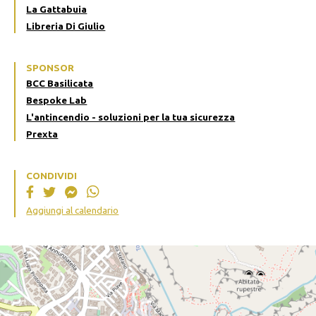
La Gattabuia
Libreria Di Giulio
SPONSOR
BCC Basilicata
Bespoke Lab
L'antincendio - soluzioni per la tua sicurezza
Prexta
CONDIVIDI
Aggiungi al calendario