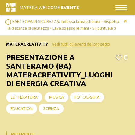
MATERA WELCOME
EVENTS
+
error_outline
PARTECIPA IN SICUREZZA: Indossa la mascherina • Rispetta
la distanza di sicurezza • Lava spesso le mani • Sii puntuale ;)
MATERACREATIVITY
Vedi tutti gli eventi del progetto
PRESENTAZIONE A
0
SANTERAMO (BA)
MATERACREATIVITY_LUOGHI
DI ENERGIA CREATIVA
LETTERATURA
MUSICA
FOTOGRAFIA
EDUCATION
SCIENZA
REFERENTE