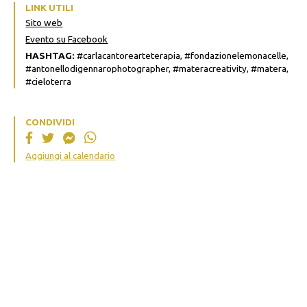
LINK UTILI
Sito web
Evento su Facebook
HASHTAG:
#carlacantorearteterapia, #fondazionelemonacelle,
#antonellodigennarophotographer, #materacreativity, #matera,
#cieloterra
CONDIVIDI
Aggiungi al calendario