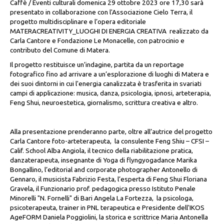
Caffè / Eventi culturali domenica 29 ottobre 2023 ore 17,30 sarà
presentato in collaborazione con l'Associazione Cielo Terra, il
progetto multidisciplinare e l’opera editoriale
MATERACREATIVITY_LUOGHI DI ENERGIA CREATIVA realizzato da
Carla Cantore e Fondazione Le Monacelle, con patrocinio e
contributo del Comune di Matera.
Il progetto restituisce un’indagine, partita da un reportage
fotografico fino ad arrivare a un’esplorazione di luoghi di Matera e
dei suoi dintorni in cui l'energia canalizzata è trasferita in svariati
campi di applicazione: musica, danza, psicologia, ipnosi, arteterapia,
Feng Shui, neuroestetica, giornalismo, scrittura creativa e altro.
Alla presentazione prenderanno parte, oltre all’autrice del progetto
Carla Cantore foto-arteterapeuta, la consulente Feng Shiu – CFSI –
Calif. School Alba Angiola, il tecnico della riabilitazione pratica,
danzaterapeuta, insegnante di Yoga di flyngyogadance Marika
Bongallino, l’editorial and corporate photographer Antonello di
Gennaro, il musicista Fabrizio Festa, l’esperta di Feng Shui Floriana
Gravela, il Funzionario prof. pedagogica presso Istituto Penale
Minorelli "N. Fornelli" di Bari Angela La Fortezza, la psicologa,
psicoterapeuta, trainer in PNL terapeutica e Presidente dell'IKOS
AgeFORM Daniela Poggiolini, la storica e scrittrice Maria Antonella