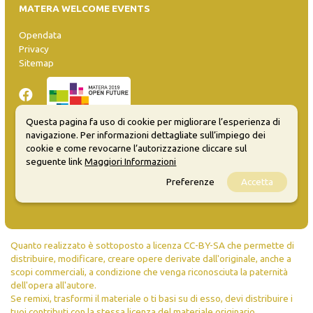
MATERA WELCOME EVENTS
Opendata
Privacy
Sitemap
Questa pagina fa uso di cookie per migliorare l’esperienza di
navigazione. Per informazioni dettagliate sull’impiego dei
cookie e come revocarne l’autorizzazione cliccare sul
Inserisci evento
seguente link
Maggiori Informazioni
Guida
FAQ
Preferenze
Accetta
info@materaevents.it
Quanto realizzato è sottoposto a licenza CC-BY-SA che permette di
distribuire, modificare, creare opere derivate dall'originale, anche a
scopi commerciali, a condizione che venga riconosciuta la paternità
dell'opera all'autore.
Se remixi, trasformi il materiale o ti basi su di esso, devi distribuire i
tuoi contributi con la stessa licenza del materiale originario.