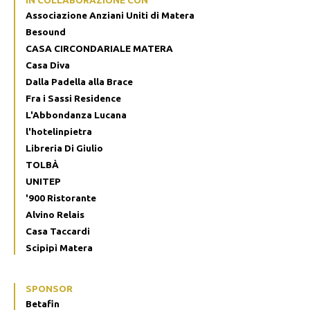
Associazione Anziani Uniti di Matera
Besound
CASA CIRCONDARIALE MATERA
Casa Diva
Dalla Padella alla Brace
Fra i Sassi Residence
L'Abbondanza Lucana
l'hotelinpietra
Libreria Di Giulio
TOLBÀ
UNITEP
'900 Ristorante
Alvino Relais
Casa Taccardi
Scipipì Matera
SPONSOR
Betafin