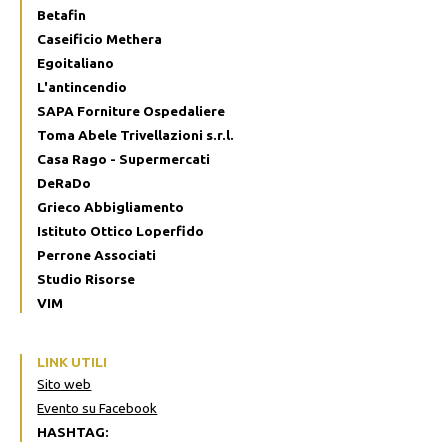
Betafin
Caseificio Methera
Egoitaliano
L'antincendio
SAPA Forniture Ospedaliere
Toma Abele Trivellazioni s.r.l.
Casa Rago - Supermercati
DeRaDo
Grieco Abbigliamento
Istituto Ottico Loperfido
Perrone Associati
Studio Risorse
VIM
LINK UTILI
Sito web
Evento su Facebook
HASHTAG: