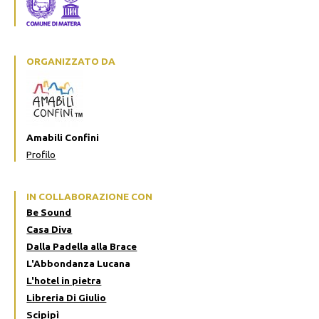
ORGANIZZATO DA
Amabili Confini
Profilo
IN COLLABORAZIONE CON
Be Sound
Casa Diva
Dalla Padella alla Brace
L'Abbondanza Lucana
L'hotel in pietra
Libreria Di Giulio
Scipipì