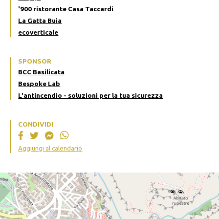
'900 ristorante Casa Taccardi
La Gatta Buia
ecoverticale
SPONSOR
BCC Basilicata
Bespoke Lab
L'antincendio - soluzioni per la tua sicurezza
CONDIVIDI
Aggiungi al calendario