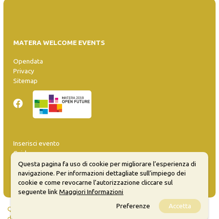
MATERA WELCOME EVENTS
Opendata
Privacy
Sitemap
Inserisci evento
Guida
FAQ
Questa pagina fa uso di cookie per migliorare l’esperienza di
info@materaevents.it
navigazione. Per informazioni dettagliate sull’impiego dei
cookie e come revocarne l’autorizzazione cliccare sul
seguente link
Maggiori Informazioni
Preferenze
Accetta
Quanto realizzato è sottoposto a licenza CC-BY-SA che permette di
distribuire, modificare, creare opere derivate dall'originale, anche a