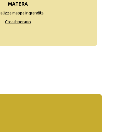
MATERA
ualizza mappa ingrandita
Crea itinerario