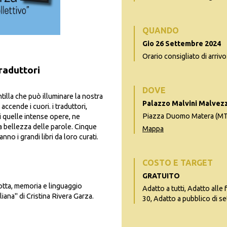
QUANDO
Gio 26 Settembre 2024
Orario consigliato di arrivo
traduttori
DOVE
ntilla che può illuminare la nostra
Palazzo Malvini Malvezz
accende i cuori. i traduttori,
Piazza Duomo Matera (MT
 quelle intense opere, ne
la bellezza delle parole. Cinque
Mappa
nno i grandi libri da loro curati.
COSTO E TARGET
GRATUITO
Lotta, memoria e linguaggio
Adatto a tutti, Adatto alle 
iliana" di Cristina Rivera Garza.
30, Adatto a pubblico di se