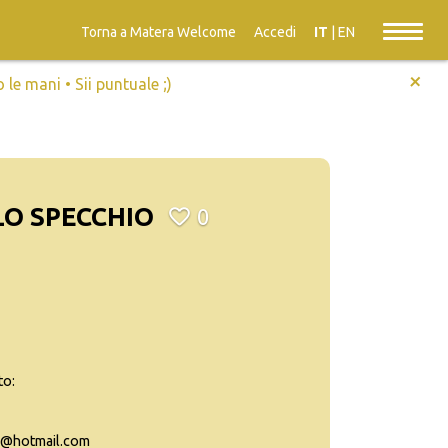
Torna a Matera Welcome
Accedi
IT
|
EN
+
e mani • Sii puntuale ;)
LO SPECCHIO
0
to:
o@hotmail.com