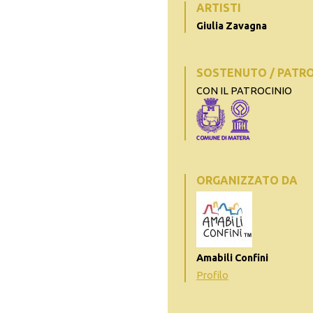
ARTISTI
Giulia Zavagna
SOSTENUTO / PATR
CON IL PATROCINIO
ORGANIZZATO DA
Amabili Confini
Profilo