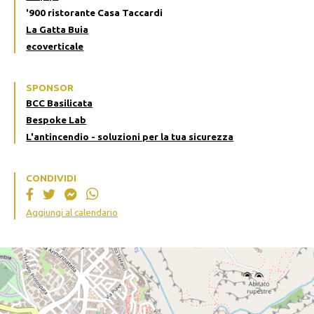
'900 ristorante Casa Taccardi
La Gatta Buia
ecoverticale
SPONSOR
BCC Basilicata
Bespoke Lab
L'antincendio - soluzioni per la tua sicurezza
CONDIVIDI
Aggiungi al calendario