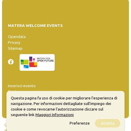
MATERA WELCOME EVENTS
Opendata
Privacy
Sitemap
Inserisci evento
Guida
FAQ
Questa pagina fa uso di cookie per migliorare l’esperienza di
info@materaevents.it
navigazione. Per informazioni dettagliate sull’impiego dei
cookie e come revocarne l’autorizzazione cliccare sul
seguente link
Maggiori Informazioni
Preferenze
Accetta
Quanto realizzato è sottoposto a licenza CC-BY-SA che permette di
distribuire, modificare, creare opere derivate dall'originale, anche a