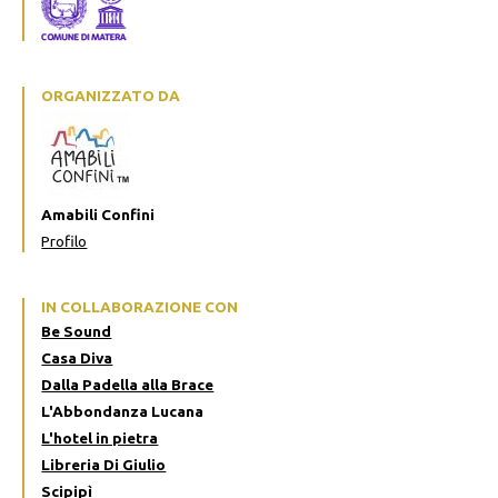
ORGANIZZATO DA
Amabili Confini
Profilo
IN COLLABORAZIONE CON
Be Sound
Casa Diva
Dalla Padella alla Brace
L'Abbondanza Lucana
L'hotel in pietra
Libreria Di Giulio
Scipipì