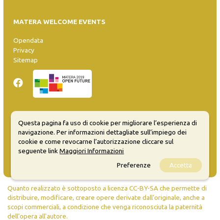
MATERA WELCOME EVENTS
Opendata
Privacy
Sitemap
Questa pagina fa uso di cookie per migliorare l’esperienza di
Inserisci evento
navigazione. Per informazioni dettagliate sull’impiego dei
Guida
cookie e come revocarne l’autorizzazione cliccare sul
FAQ
seguente link
Maggiori Informazioni
info@materaevents.it
Preferenze
Accetta
Quanto realizzato è sottoposto a licenza CC-BY-SA che permette di
distribuire, modificare, creare opere derivate dall'originale, anche a
scopi commerciali, a condizione che venga riconosciuta la paternità
dell'opera all'autore.