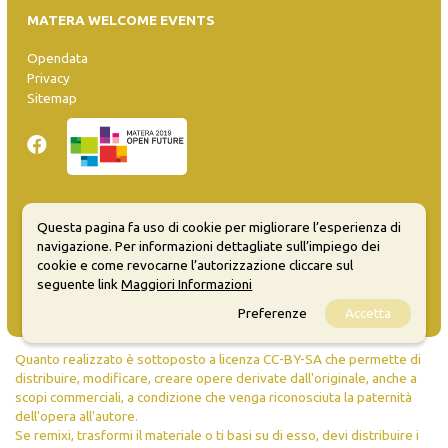
MATERA WELCOME EVENTS
Opendata
Privacy
Sitemap
Inserisci evento
Questa pagina fa uso di cookie per migliorare l’esperienza di
navigazione. Per informazioni dettagliate sull’impiego dei
Guida
cookie e come revocarne l’autorizzazione cliccare sul
FAQ
seguente link
Maggiori Informazioni
info@materaevents.it
Preferenze
Accetta
Quanto realizzato è sottoposto a licenza CC-BY-SA che permette di
distribuire, modificare, creare opere derivate dall'originale, anche a
scopi commerciali, a condizione che venga riconosciuta la paternità
dell'opera all'autore.
Se remixi, trasformi il materiale o ti basi su di esso, devi distribuire i