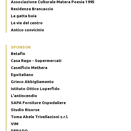
Associazione Culturale Matera Poesia 1995
Residenza Brancaccio
La gatta buia
Le vie del centro
Antico convicinio
SPONSOR
Betafin
Casa Rago - Supermercati
Caseificio Methera
Egoitaliano
Grieco Abbigliamento
Istituto Ottico Loperfido
L'antincendio
SAPA Forniture Ospedaliere
Studio Risorse
Toma Abele Trivellazioni s.r.l.
VIM
DERADO