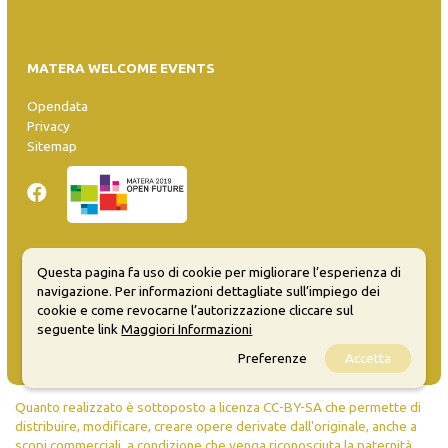
MATERA WELCOME EVENTS
Opendata
Privacy
Sitemap
Questa pagina fa uso di cookie per migliorare l’esperienza di
Inserisci evento
navigazione. Per informazioni dettagliate sull’impiego dei
Guida
cookie e come revocarne l’autorizzazione cliccare sul
FAQ
seguente link
Maggiori Informazioni
info@materaevents.it
Preferenze
Accetta
Quanto realizzato è sottoposto a licenza CC-BY-SA che permette di
distribuire, modificare, creare opere derivate dall'originale, anche a
scopi commerciali, a condizione che venga riconosciuta la paternità