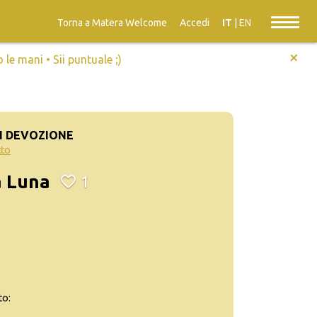
Torna a Matera Welcome
Accedi
IT
|
EN
+
e mani • Sii puntuale ;)
N DEVOZIONE
tto
a Luna
1
to: