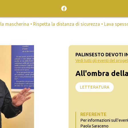
mascherina • Rispetta la distanza di sicurezza • Lava spesso l
PALINSESTO DEVOTI I
Vedi tutti gli eventi del proge
All'ombra dell
LETTERATURA
REFERENTE
Per informazioni sull'even
Paola Saraceno