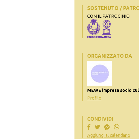
SOSTENUTO / PATR
CON IL PATROCINIO
ORGANIZZATO DA
MEWE impresa socio cul
Profilo
CONDIVIDI
Aggiungi al calendario