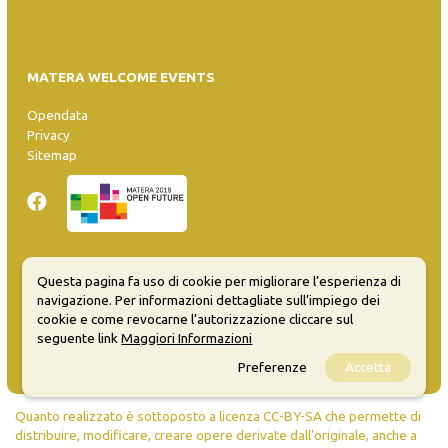
MATERA WELCOME EVENTS
Opendata
Privacy
Sitemap
Questa pagina fa uso di cookie per migliorare l’esperienza di
Inserisci evento
navigazione. Per informazioni dettagliate sull’impiego dei
Guida
cookie e come revocarne l’autorizzazione cliccare sul
FAQ
seguente link
Maggiori Informazioni
info@materaevents.it
Preferenze
Accetta
Quanto realizzato è sottoposto a licenza CC-BY-SA che permette di
distribuire, modificare, creare opere derivate dall'originale, anche a