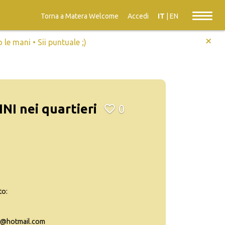
Torna a Matera Welcome
Accedi
IT
|
EN
+
e mani • Sii puntuale ;)
I nei quartieri
0
to:
o@hotmail.com