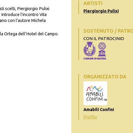
ARTISTI
ti scelti, Piergiorgio Pulixi
Piergiorgio Pulixi
 Introduce l'incontro Vita
gano con l'autore Michela
SOSTENUTO / PATR
sala Ortega dell'Hotel del Campo.
CON IL PATROCINIO
ORGANIZZATO DA
Amabili Confini
Profilo