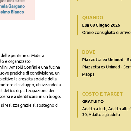
QUANDO
Lun 08 Giugno 2026
Orario consigliato di arrivo
DOVE
 delle periferie di Matera
Piazzetta ex Unimed - S
llo e organizzato
Piazzetta ex Unimed - Ser
ini. Amabili Confini è una fucina
nuove pratiche di condivisione, un
Mappa
ttivo la crescita sociale della
motore di sviluppo, utilizzando la
l deficit di partecipazione dei
COSTO E TARGET
cersi e a identificarsi in un luogo.
GRATUITO
 si realizza grazie al sostegno di
Adatto a tutti, Adatto alle 
30, Adatto agli adulti