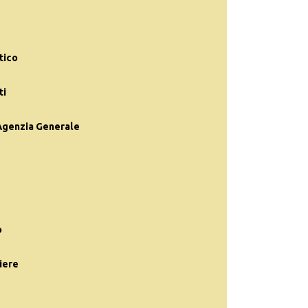
tico
ti
 Agenzia Generale
o
iere