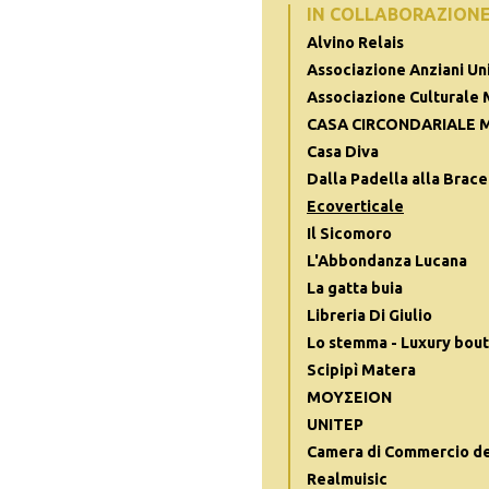
IN COLLABORAZION
Alvino Relais
Associazione Anziani Uni
Associazione Culturale 
CASA CIRCONDARIALE 
Casa Diva
Dalla Padella alla Brace
Ecoverticale
Il Sicomoro
L'Abbondanza Lucana
La gatta buia
Libreria Di Giulio
Lo stemma - Luxury bout
Scipipì Matera
ΜΟΥΣΕΙΟΝ
UNITEP
Camera di Commercio del
Realmuisic