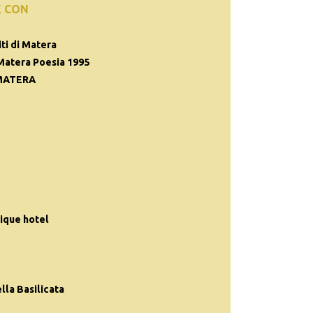
E CON
ti di Matera
Matera Poesia 1995
MATERA
ique hotel
la Basilicata