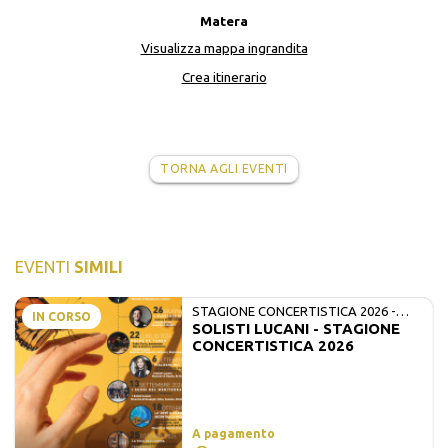
Matera
Visualizza mappa ingrandita
Crea itinerario
TORNA AGLI EVENTI
EVENTI
SIMILI
STAGIONE CONCERTISTICA 2026 -
IN CORSO
SOLISTI LUCANI - STAGIONE
MATE E SOLISTI LUCANI
CONCERTISTICA 2026
A pagamento