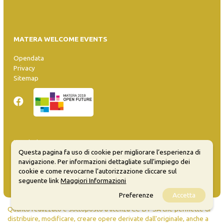
MATERA WELCOME EVENTS
Opendata
Privacy
Sitemap
Inserisci evento
Guida
Questa pagina fa uso di cookie per migliorare l’esperienza di
navigazione. Per informazioni dettagliate sull’impiego dei
FAQ
cookie e come revocarne l’autorizzazione cliccare sul
info@materaevents.it
seguente link
Maggiori Informazioni
Preferenze
Accetta
Quanto realizzato è sottoposto a licenza CC-BY-SA che permette di
distribuire, modificare, creare opere derivate dall'originale, anche a