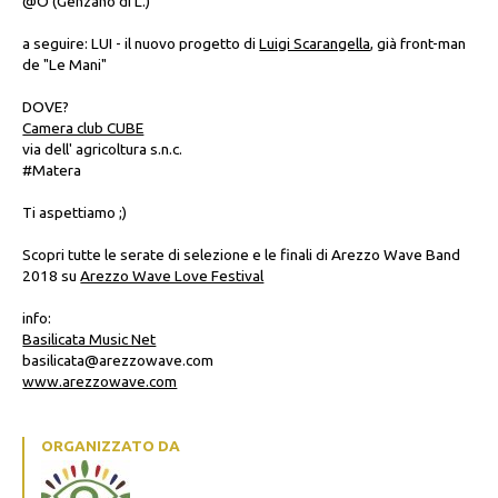
@O (Genzano di L.)
a seguire: LUI - il nuovo progetto di
Luigi Scarangella
, già front-man
de "Le Mani"
DOVE?
Camera club CUBE
via dell' agricoltura s.n.c.
#Matera
Ti aspettiamo ;)
Scopri tutte le serate di selezione e le finali di Arezzo Wave Band
2018 su
Arezzo Wave Love Festival
info:
Basilicata Music Net
basilicata@arezzowave.com
www.arezzowave.com
ORGANIZZATO DA