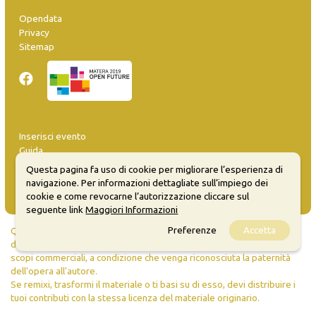
Opendata
Privacy
Sitemap
Inserisci evento
Guida
FAQ
Questa pagina fa uso di cookie per migliorare l’esperienza di
info@materaevents.it
navigazione. Per informazioni dettagliate sull’impiego dei
cookie e come revocarne l’autorizzazione cliccare sul
seguente link
Maggiori Informazioni
Preferenze
Accetta
Quanto realizzato è sottoposto a licenza CC-BY-SA che permette di
distribuire, modificare, creare opere derivate dall'originale, anche a
scopi commerciali, a condizione che venga riconosciuta la paternità
dell'opera all'autore.
Se remixi, trasformi il materiale o ti basi su di esso, devi distribuire i
tuoi contributi con la stessa licenza del materiale originario.