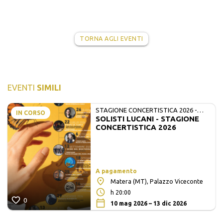
TORNA AGLI EVENTI
EVENTI
SIMILI
STAGIONE CONCERTISTICA 2026 -
IN CORSO
SOLISTI LUCANI - STAGIONE
MATE E SOLISTI LUCANI
CONCERTISTICA 2026
A pagamento
Matera (MT), Palazzo Viceconte
h 20:00
0
10 mag 2026 – 13 dic 2026