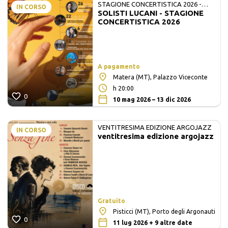
STAGIONE CONCERTISTICA 2026 -
IN CORSO
SOLISTI LUCANI - STAGIONE
MATE E SOLISTI LUCANI
CONCERTISTICA 2026
A pagamento
Matera (MT), Palazzo Viceconte
h 20:00
0
10 mag 2026 – 13 dic 2026
VENTITRESIMA EDIZIONE ARGOJAZZ
IN CORSO
ventitresima edizione argojazz
Gratuito
Pisticci (MT), Porto degli Argonauti
0
11 lug 2026 + 9 altre date