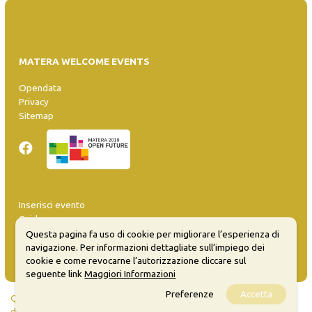
MATERA WELCOME EVENTS
Opendata
Privacy
Sitemap
Inserisci evento
Guida
FAQ
Questa pagina fa uso di cookie per migliorare l’esperienza di
info@materaevents.it
navigazione. Per informazioni dettagliate sull’impiego dei
cookie e come revocarne l’autorizzazione cliccare sul
seguente link
Maggiori Informazioni
Preferenze
Accetta
Quanto realizzato è sottoposto a licenza CC-BY-SA che permette di
distribuire, modificare, creare opere derivate dall'originale, anche a