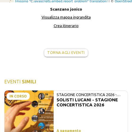
Scanzano jonico
Visualizza mappa ingrandita
Crea itinerario
TORNA AGLI EVENTI
EVENTI
SIMILI
STAGIONE CONCERTISTICA 2026 -
IN CORSO
SOLISTI LUCANI - STAGIONE
MATE E SOLISTI LUCANI
CONCERTISTICA 2026
A pagamento