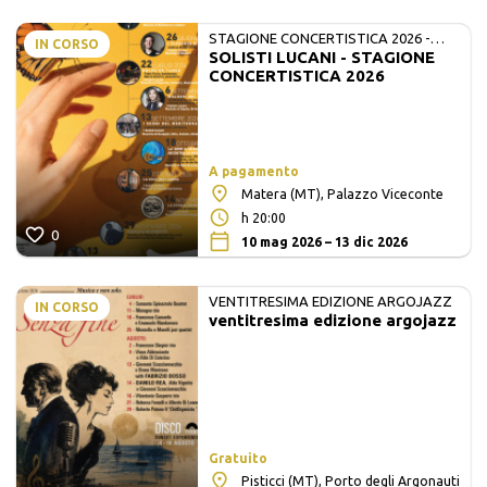
STAGIONE CONCERTISTICA 2026 -
IN CORSO
SOLISTI LUCANI - STAGIONE
MATE E SOLISTI LUCANI
CONCERTISTICA 2026
A pagamento
Matera (MT), Palazzo Viceconte
h 20:00
0
10 mag 2026 – 13 dic 2026
VENTITRESIMA EDIZIONE ARGOJAZZ
IN CORSO
ventitresima edizione argojazz
Gratuito
Pisticci (MT), Porto degli Argonauti