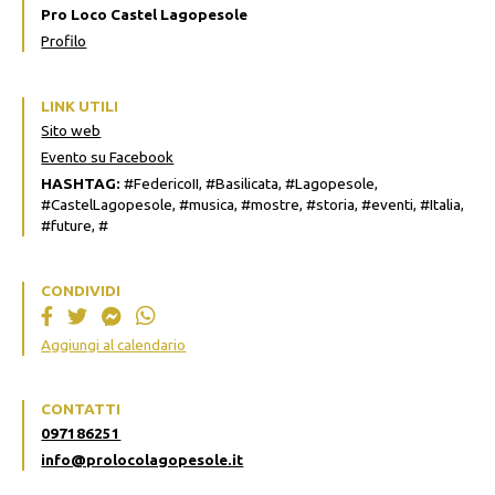
Pro Loco Castel Lagopesole
Profilo
LINK UTILI
Sito web
Evento su Facebook
HASHTAG:
#FedericoII, #Basilicata, #Lagopesole,
#CastelLagopesole, #musica, #mostre, #storia, #eventi, #Italia,
#future, #
CONDIVIDI
Aggiungi al calendario
CONTATTI
097186251
info@prolocolagopesole.it