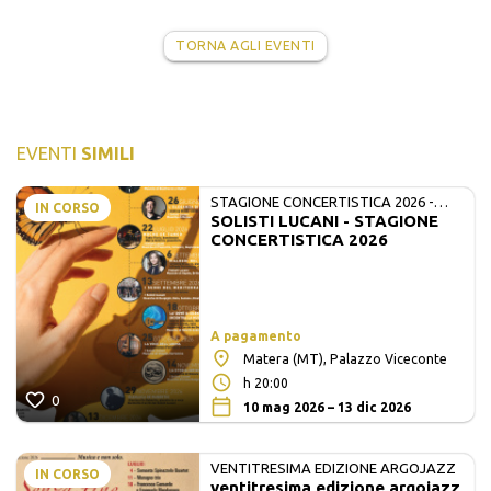
TORNA AGLI EVENTI
EVENTI
SIMILI
STAGIONE CONCERTISTICA 2026 -
IN CORSO
SOLISTI LUCANI - STAGIONE
MATE E SOLISTI LUCANI
CONCERTISTICA 2026
A pagamento
Matera (MT), Palazzo Viceconte
h 20:00
0
10 mag 2026 – 13 dic 2026
VENTITRESIMA EDIZIONE ARGOJAZZ
IN CORSO
ventitresima edizione argojazz