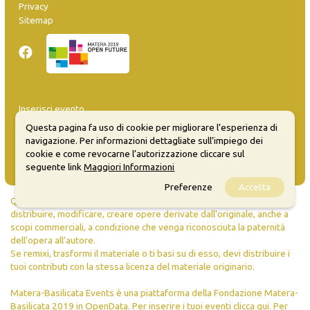
Privacy
Sitemap
Inserisci evento
Guida
Questa pagina fa uso di cookie per migliorare l’esperienza di
FAQ
navigazione. Per informazioni dettagliate sull’impiego dei
info@materaevents.it
cookie e come revocarne l’autorizzazione cliccare sul
seguente link
Maggiori Informazioni
Preferenze
Accetta
Quanto realizzato è sottoposto a licenza CC-BY-SA che permette di
distribuire, modificare, creare opere derivate dall'originale, anche a
scopi commerciali, a condizione che venga riconosciuta la paternità
dell'opera all'autore.
Se remixi, trasformi il materiale o ti basi su di esso, devi distribuire i
tuoi contributi con la stessa licenza del materiale originario.
Matera-Basilicata Events è una piattaforma della Fondazione Matera-
Basilicata 2019 in OpenData. Per inserire i tuoi eventi
clicca qui
. Per