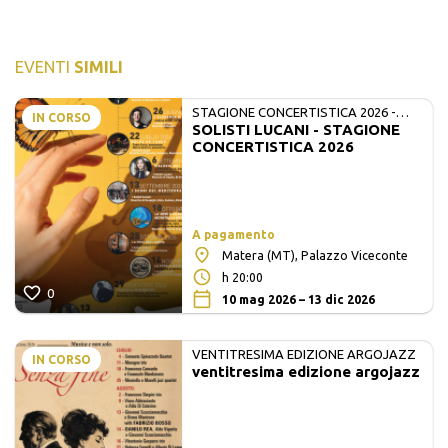
EVENTI
SIMILI
STAGIONE CONCERTISTICA 2026 -
IN CORSO
SOLISTI LUCANI - STAGIONE
MATE E SOLISTI LUCANI
CONCERTISTICA 2026
A pagamento
Matera (MT), Palazzo Viceconte
h 20:00
0
10 mag 2026 – 13 dic 2026
VENTITRESIMA EDIZIONE ARGOJAZZ
IN CORSO
ventitresima edizione argojazz