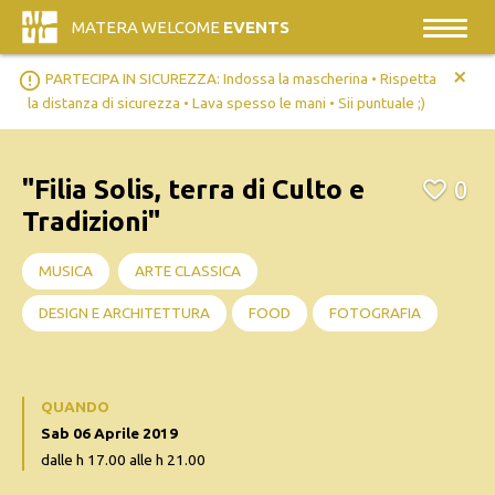
MATERA WELCOME
EVENTS
+
error_outline
PARTECIPA IN SICUREZZA: Indossa la mascherina • Rispetta
la distanza di sicurezza • Lava spesso le mani • Sii puntuale ;)
"Filia Solis, terra di Culto e
0
Tradizioni"
MUSICA
ARTE CLASSICA
DESIGN E ARCHITETTURA
FOOD
FOTOGRAFIA
QUANDO
Sab 06 Aprile 2019
dalle h 17.00 alle h 21.00