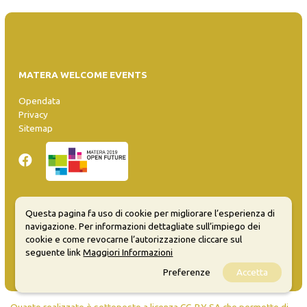
MATERA WELCOME EVENTS
Opendata
Privacy
Sitemap
Questa pagina fa uso di cookie per migliorare l’esperienza di
Inserisci evento
navigazione. Per informazioni dettagliate sull’impiego dei
Guida
cookie e come revocarne l’autorizzazione cliccare sul
FAQ
seguente link
Maggiori Informazioni
info@materaevents.it
Preferenze
Accetta