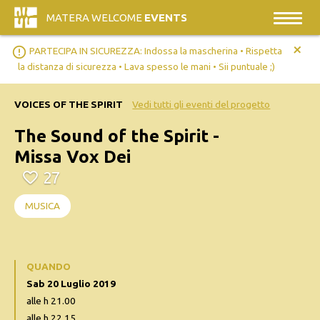
MATERA WELCOME
EVENTS
+
error_outline
PARTECIPA IN SICUREZZA: Indossa la mascherina • Rispetta
la distanza di sicurezza • Lava spesso le mani • Sii puntuale ;)
VOICES OF THE SPIRIT
Vedi tutti gli eventi del progetto
The Sound of the Spirit -
Missa Vox Dei
27
MUSICA
QUANDO
Sab 20 Luglio 2019
alle h 21.00
alle h 22.15