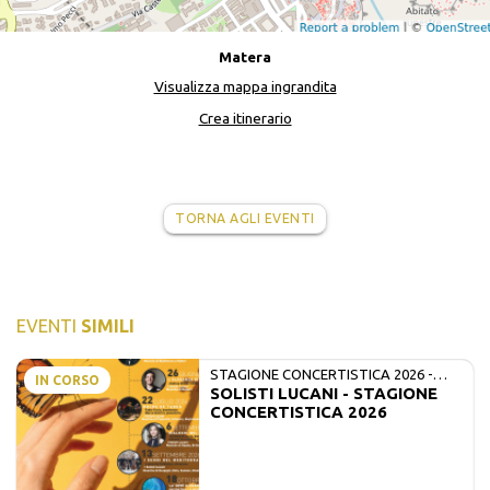
Matera
Visualizza mappa ingrandita
Crea itinerario
TORNA AGLI EVENTI
EVENTI
SIMILI
STAGIONE CONCERTISTICA 2026 -
IN CORSO
SOLISTI LUCANI - STAGIONE
MATE E SOLISTI LUCANI
CONCERTISTICA 2026