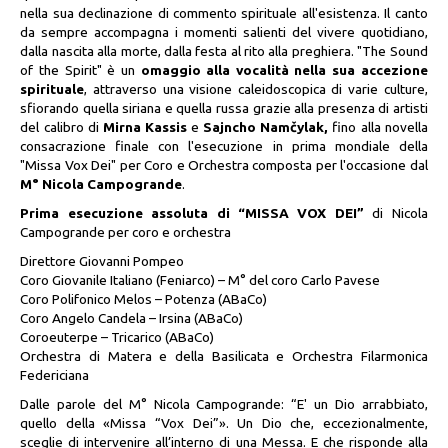
nella sua declinazione di commento spirituale all'esistenza. Il canto
da sempre accompagna i momenti salienti del vivere quotidiano,
dalla nascita alla morte, dalla festa al rito alla preghiera. "The Sound
of the Spirit" è un
omaggio alla vocalità nella sua accezione
spirituale
, attraverso una visione caleidoscopica di varie culture,
sfiorando quella siriana e quella russa grazie alla presenza di artisti
del calibro di
Mirna Kassis
e
Sajncho Namčylak,
fino alla novella
consacrazione finale con l'esecuzione in prima mondiale della
"Missa Vox Dei" per Coro e Orchestra composta per l'occasione dal
M° Nicola Campogrande
.
Prima esecuzione assoluta di “MISSA VOX DEI”
di Nicola
Campogrande per coro e orchestra
Direttore Giovanni Pompeo
Coro Giovanile Italiano (Feniarco) – M° del coro Carlo Pavese
Coro Polifonico Melos – Potenza (ABaCo)
Coro Angelo Candela – Irsina (ABaCo)
Coroeuterpe – Tricarico (ABaCo)
Orchestra di Matera e della Basilicata e Orchestra Filarmonica
Federiciana
Dalle parole del M° Nicola Campogrande: “E' un Dio arrabbiato,
quello della «Missa “Vox Dei”». Un Dio che, eccezionalmente,
sceglie di intervenire all’interno di una Messa. E che risponde alla