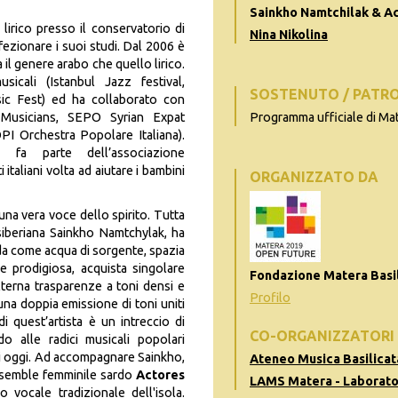
Sainkho Namtchilak & Ac
lirico presso il conservatorio di
Nina Nikolina
ezionare i suoi studi. Dal 2006 è
 il genere arabo che quello lirico.
usicali (Istanbul Jazz festival,
SOSTENUTO / PATR
sic Fest) ed ha collaborato con
Musicians, SEPO Syrian Expat
Programma ufficiale di Ma
PI Orchestra Popolare Italiana).
fa parte dell’associazione
 italiani volta ad aiutare i bambini
ORGANIZZATO DA
una vera voce dello spirito. Tutta
 siberiana Sainkho Namtchylak, ha
ida come acqua di sorgente, spazia
ne prodigiosa, acquista singolare
Fondazione Matera Basil
alterna trasparenze a toni densi e
Profilo
una doppia emissione di toni uniti
 quest’artista è un intreccio di
CO-ORGANIZZATORI
o alle radici musicali popolari
 di oggi. Ad accompagnare Sainkho,
Ateneo Musica Basilicat
'ensemble femminile sardo
Actores
LAMS Matera - Laborato
io vocale tradizionale dell'isola.