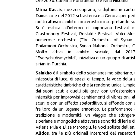
Ore 20.30: Caterina Pontrandolfo
e Nina Nikolina
Mirna Kassis
, mezzo soprano, si diploma in canto 
Damasco e nel 2012 si trasferisce a Genova per perf
molto attiva in ambito concertistico interpretando sia
Si è esibita all’interno di importanti festival m
Glastonbury Festival, Roskilde Festival, Vulci Mu
numerose orchestre (The Orchestra of Syrian 
Philarmoni Orchestra, Syrian National Orchestra, O
Molto attiva in ambito sociale, dal 2017 
“Everychildismychild”, iniziativa di un gruppo di artisti
siriani in Turchia.
Sainkho
è il simbolo dello sciamanesimo siberiano, 
intessuta di luce, di spazi, di tempo, la voce della
caratteristiche timbriche che la rendono unica. Limp
dai suoni acuti a quelli più gravi con un’estensio
intensità per improvvisi cambiamenti di vibrazioni, 
scuri, e con un effetto sbalorditivo, si effonde con 
fra loro da un legame armonico. La performance di
tradizione e modernità, un viaggio che attingend
siberiane e mongoliche attraversa sonorità di ieri e
Valeria Pilia e Elisa Marongiu, le voci soliste dell
Alidos
, tra le più originali interpreti del repertor