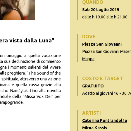
QUANDO
Sab 20 Luglio 2019
dalle h 19.00 alle h 21.00
DOVE
era vista dalla Luna”
Piazza San Giovanni
Piazza San Giovanni Mater
 un omaggio a quella vocazione
Mappa
ella sua declinazione di commento
gna i momenti salienti del vivere
to alla preghiera. "The Sound of the
COSTO E TARGET
 spirituale, attraverso una visione
iriana e quella russa grazie alla
GRATUITO
jncho Namčylak, fino alla novella
Adatto ai giovani 16 - 30, A
ndiale della "Missa Vox Dei" per
 Campogrande.
ARTISTI
Caterina Pontrandolfo
Mirna Kassis