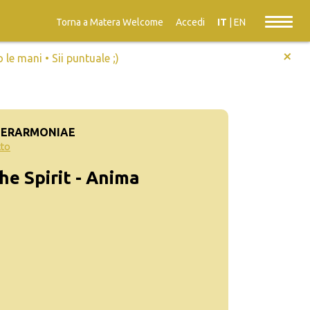
Torna a Matera Welcome
Accedi
IT
|
EN
+
e mani • Sii puntuale ;)
ATERARMONIAE
tto
he Spirit - Anima