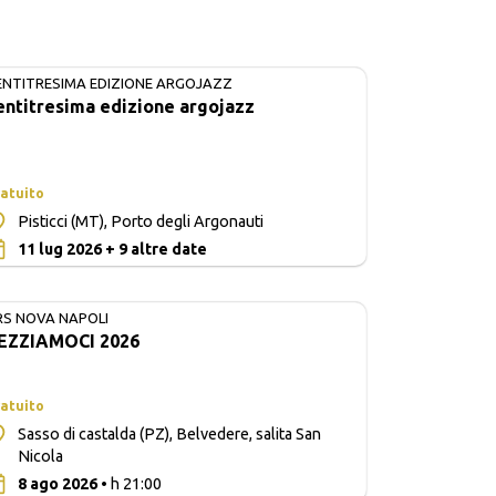
ENTITRESIMA EDIZIONE ARGOJAZZ
IN CORSO
entitresima edizione argojazz
atuito
Pisticci (MT), Porto degli Argonauti
0
11 lug 2026 + 9 altre date
RS NOVA NAPOLI
EZZIAMOCI 2026
atuito
Sasso di castalda (PZ), Belvedere, salita San
Nicola
0
8 ago 2026
• h 21:00