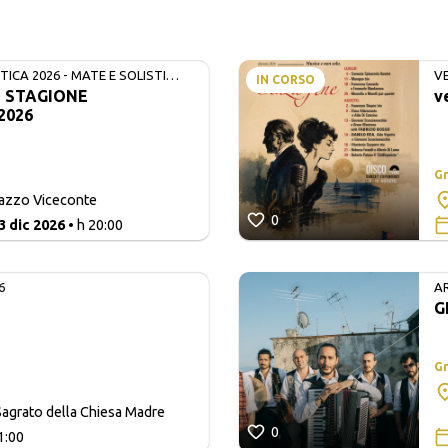
ICA 2026 - MATE E SOLISTI
V
IN CORSO
- STAGIONE
v
2026
Gr
lazzo Viceconte
0
3 dic 2026
• h 20:00
6
A
G
Gr
agrato della Chiesa Madre
0
1:00