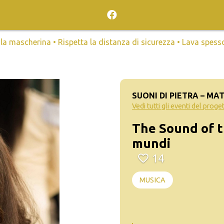
mascherina • Rispetta la distanza di sicurezza • Lava spesso l
SUONI DI PIETRA – M
Vedi tutti gli eventi del proge
The Sound of t
mundi
14
MUSICA