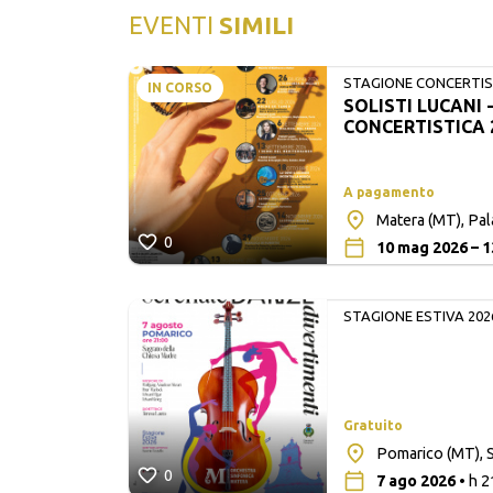
EVENTI
SIMILI
STAGIONE CONCERTIST
IN CORSO
SOLISTI LUCANI 
LUCANI
CONCERTISTICA 
A pagamento
Matera (MT), Pa
0
10 mag 2026 – 1
STAGIONE ESTIVA 202
Gratuito
lita San
Pomarico (MT), S
0
7 ago 2026
• h 2