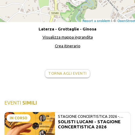
Laterza - Grottaglie - Ginosa
Visualizza mappa ingrandita
Crea itinerario
TORNA AGLI EVENTI
EVENTI
SIMILI
STAGIONE CONCERTISTICA 2026 -
IN CORSO
SOLISTI LUCANI - STAGIONE
MATE E SOLISTI LUCANI
CONCERTISTICA 2026