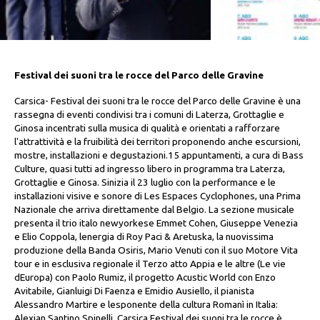
Festival dei suoni tra le rocce del Parco delle Gravine
Carsica- Festival dei suoni tra le rocce del Parco delle Gravine è una
rassegna di eventi condivisi tra i comuni di Laterza, Grottaglie e
Ginosa incentrati sulla musica di qualità e orientati a rafforzare
l'attrattività e la fruibilità dei territori proponendo anche escursioni,
mostre, installazioni e degustazioni.15 appuntamenti, a cura di Bass
Culture, quasi tutti ad ingresso libero in programma tra Laterza,
Grottaglie e Ginosa. Sinizia il 23 luglio con la performance e le
installazioni visive e sonore di Les Espaces Cyclophones, una Prima
Nazionale che arriva direttamente dal Belgio. La sezione musicale
presenta il trio italo newyorkese Emmet Cohen, Giuseppe Venezia
e Elio Coppola, lenergia di Roy Paci & Aretuska, la nuovissima
produzione della Banda Osiris, Mario Venuti con il suo Motore Vita
tour e in esclusiva regionale il Terzo atto Appia e le altre (Le vie
dEuropa) con Paolo Rumiz, il progetto Acustic World con Enzo
Avitabile, Gianluigi Di Faenza e Emidio Ausiello, il pianista
Alessandro Martire e lesponente della cultura Romanì in Italia:
Alexian Santino Spinelli. Carsica Festival dei suoni tra le rocce è