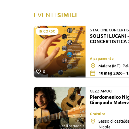
EVENTI
SIMILI
STAGIONE CONCERTIST
IN CORSO
SOLISTI LUCANI 
LUCANI
CONCERTISTICA 
A pagamento
Matera (MT), Pa
0
10 mag 2026 – 1
GEZZIAMOCI
Pierdomenico Nigl
Gianpaolo Mater
Gratuito
Sasso di castalda
Con il patrocinio
lle
Nicola