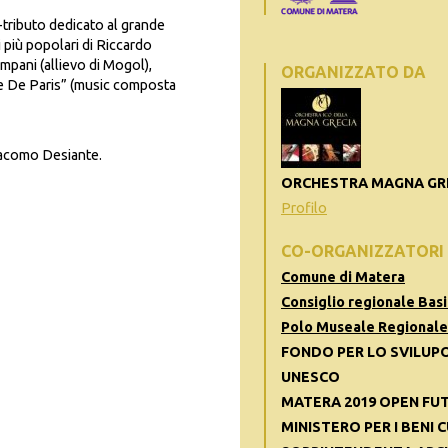
-tributo dedicato al grande
più popolari di Riccardo
mpani (allievo di Mogol),
ORGANIZZATO DA
e De Paris” (music composta
iacomo Desiante.
ORCHESTRA MAGNA GR
Profilo
CO-ORGANIZZATORI
Comune di Matera
Consiglio regionale Basi
Polo Museale Regionale 
FONDO PER LO SVILUPO
UNESCO
MATERA 2019 OPEN FU
MINISTERO PER I BENI 