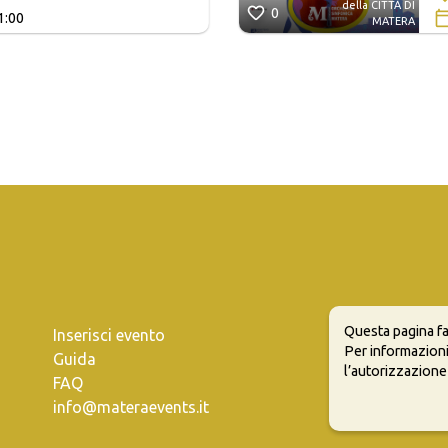
della CITTÀ DI
0
1:00
MATERA
Questa pagina fa
Inserisci evento
Per informazioni
Guida
l’autorizzazione
FAQ
info@materaevents.it