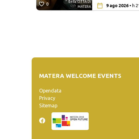
della CITTÀ DI
0
9 ago 2026
• h 2
MATERA
MATERA WELCOME EVENTS
Opendata
Privacy
Sitemap