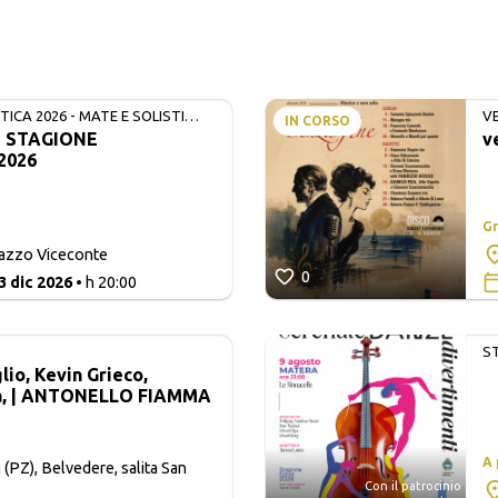
ICA 2026 - MATE E SOLISTI
V
IN CORSO
- STAGIONE
v
2026
Gr
lazzo Viceconte
0
3 dic 2026
• h 20:00
S
io, Kevin Grieco,
a, | ANTONELLO FIAMMA
A
 (PZ), Belvedere, salita San
Con il patrocinio