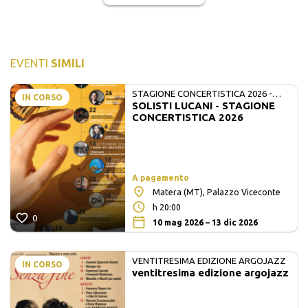
EVENTI
SIMILI
STAGIONE CONCERTISTICA 2026 -
IN CORSO
SOLISTI LUCANI - STAGIONE
MATE E SOLISTI LUCANI
CONCERTISTICA 2026
A pagamento
Matera (MT), Palazzo Viceconte
h 20:00
0
10 mag 2026 – 13 dic 2026
VENTITRESIMA EDIZIONE ARGOJAZZ
IN CORSO
ventitresima edizione argojazz