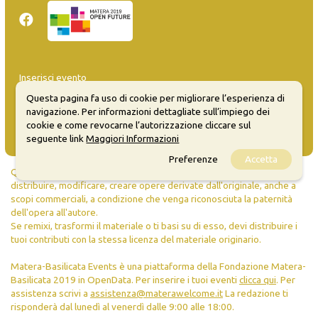
Inserisci evento
Guida
Questa pagina fa uso di cookie per migliorare l’esperienza di
FAQ
navigazione. Per informazioni dettagliate sull’impiego dei
info@materaevents.it
cookie e come revocarne l’autorizzazione cliccare sul
seguente link
Maggiori Informazioni
Preferenze
Accetta
Quanto realizzato è sottoposto a licenza CC-BY-SA che permette di
distribuire, modificare, creare opere derivate dall'originale, anche a
scopi commerciali, a condizione che venga riconosciuta la paternità
dell'opera all'autore.
Se remixi, trasformi il materiale o ti basi su di esso, devi distribuire i
tuoi contributi con la stessa licenza del materiale originario.
Matera-Basilicata Events è una piattaforma della Fondazione Matera-
Basilicata 2019 in OpenData. Per inserire i tuoi eventi
clicca qui
. Per
assistenza scrivi a
assistenza@materawelcome.it
La redazione ti
risponderà dal lunedì al venerdì dalle 9:00 alle 18:00.