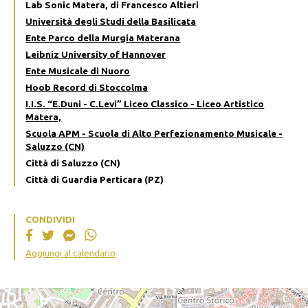
Lab Sonic Matera, di Francesco Altieri
Università degli Studi della Basilicata
Ente Parco della Murgia Materana
Leibniz University of Hannover
Ente Musicale di Nuoro
Hoob Record di Stoccolma
I.I.S. “E.Duni - C.Levi” Liceo Classico - Liceo Artistico
Matera,
Scuola APM - Scuola di Alto Perfezionamento Musicale -
Saluzzo (CN)
Città di Saluzzo (CN)
Città di Guardia Perticara (PZ)
CONDIVIDI
Aggiungi al calendario