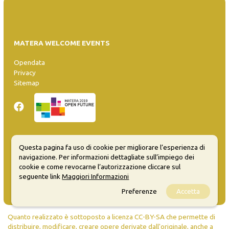
MATERA WELCOME EVENTS
Opendata
Privacy
Sitemap
Questa pagina fa uso di cookie per migliorare l’esperienza di
Inserisci evento
navigazione. Per informazioni dettagliate sull’impiego dei
Guida
cookie e come revocarne l’autorizzazione cliccare sul
FAQ
seguente link
Maggiori Informazioni
info@materaevents.it
Preferenze
Accetta
Quanto realizzato è sottoposto a licenza CC-BY-SA che permette di
distribuire, modificare, creare opere derivate dall'originale, anche a