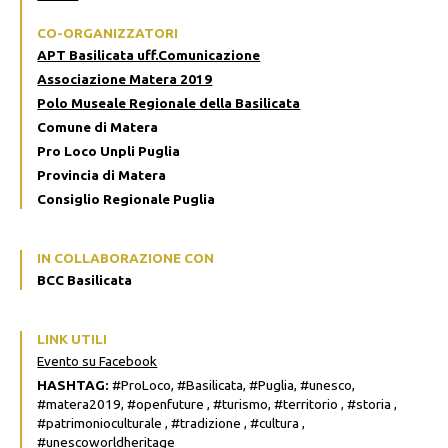
CO-ORGANIZZATORI
APT Basilicata uff.Comunicazione
Associazione Matera 2019
Polo Museale Regionale della Basilicata
Comune di Matera
Pro Loco Unpli Puglia
Provincia di Matera
Consiglio Regionale Puglia
IN COLLABORAZIONE CON
BCC Basilicata
LINK UTILI
Evento su Facebook
HASHTAG:
#ProLoco, #Basilicata, #Puglia, #unesco,
#matera2019, #openfuture , #turismo, #territorio , #storia ,
#patrimonioculturale , #tradizione , #cultura ,
#unescoworldheritage