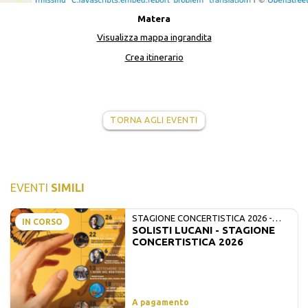
Matera
Visualizza mappa ingrandita
Crea itinerario
TORNA AGLI EVENTI
EVENTI
SIMILI
STAGIONE CONCERTISTICA 2026 -
IN CORSO
SOLISTI LUCANI - STAGIONE
MATE E SOLISTI LUCANI
CONCERTISTICA 2026
A pagamento