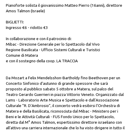
Pianoforte solista il giovanissimo Matteo Pierro (16anni), direttore
Amos Talmon (Israele)
BIGLIETTI:
Ingresso €6 - ridotto €3
In collaborazione e con il patrocinio di:
Mibac - Direzione Generale per lo Spettacolo dal Vivo
Regione Basilicata - Ufficio Sistemi Culturali e Turistici
Comune di Matera
e con il sostegno della coop. LA TRACCIA
Da Mozart a Felix Mendelsshon-Bartholdy fino Beethoven per un
Concerto Sinfonico d’autunno di grande spessore che sarà
proposto al pubblico sabato 5 ottobre a Matera, sul palco del
Teatro Gerardo Guerrieri in piazza Vittorio Veneto. Organizzato dal
Lams - Laboratorio Arte Musica e Spettacolo e dall’Associazione
Culturale “R. D’Ambrosio”, il concerto vedrà esibirsi l’Orchestra di
Matera e della Basilicata, riconosciuta dal Mibac - Ministero per i
Beni e le Attività Culturali - FUS Fondo Unico per lo Spettacolo,
diretta dal M° Amos Talmon, espertissimo direttore israeliano con
all’attivo una carriera internazionale che lo ha visto dirigere in tutto il