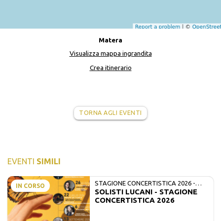
Matera
Visualizza mappa ingrandita
Crea itinerario
TORNA AGLI EVENTI
EVENTI
SIMILI
STAGIONE CONCERTISTICA 2026 -
IN CORSO
SOLISTI LUCANI - STAGIONE
MATE E SOLISTI LUCANI
CONCERTISTICA 2026