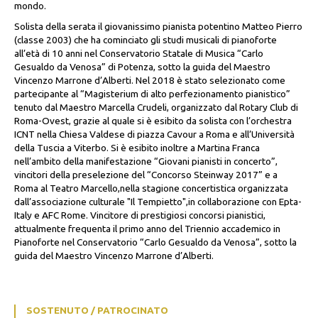
mondo.
Solista della serata il giovanissimo pianista potentino Matteo Pierro
(classe 2003) che ha cominciato gli studi musicali di pianoforte
all’età di 10 anni nel Conservatorio Statale di Musica “Carlo
Gesualdo da Venosa” di Potenza, sotto la guida del Maestro
Vincenzo Marrone d’Alberti. Nel 2018 è stato selezionato come
partecipante al “Magisterium di alto perfezionamento pianistico”
tenuto dal Maestro Marcella Crudeli, organizzato dal Rotary Club di
Roma-Ovest, grazie al quale si è esibito da solista con l’orchestra
ICNT nella Chiesa Valdese di piazza Cavour a Roma e all’Università
della Tuscia a Viterbo. Si è esibito inoltre a Martina Franca
nell’ambito della manifestazione “Giovani pianisti in concerto”,
vincitori della preselezione del “Concorso Steinway 2017” e a
Roma al Teatro Marcello,nella stagione concertistica organizzata
dall’associazione culturale "Il Tempietto",in collaborazione con Epta-
Italy e AFC Rome. Vincitore di prestigiosi concorsi pianistici,
attualmente frequenta il primo anno del Triennio accademico in
Pianoforte nel Conservatorio “Carlo Gesualdo da Venosa”, sotto la
guida del Maestro Vincenzo Marrone d’Alberti.
SOSTENUTO / PATROCINATO