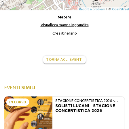
Matera
Visualizza mappa ingrandita
Crea itinerario
TORNA AGLI EVENTI
EVENTI
SIMILI
STAGIONE CONCERTISTICA 2026 -
IN CORSO
SOLISTI LUCANI - STAGIONE
MATE E SOLISTI LUCANI
CONCERTISTICA 2026