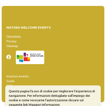
MATERA WELCOME EVENTS
Opendata
Privacy
Sitemap
Inserisci evento
Guida
FAQ
info@materaevents.it
Questa pagina fa uso di cookie per migliorare l’esperienza di
navigazione. Per informazioni dettagliate sull’impiego dei
cookie e come revocarne l’autorizzazione cliccare sul
seguente link
Maggiori Informazioni