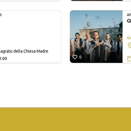
6
A
G
Gr
agrato della Chiesa Madre
0
1:00