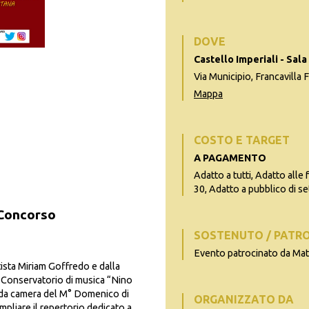
DOVE
Castello Imperiali - Sa
Via Municipio, Francavilla 
Mappa
COSTO E TARGET
A PAGAMENTO
Adatto a tutti, Adatto alle 
30, Adatto a pubblico di se
 Concorso
SOSTENUTO / PATR
Evento patrocinato da Ma
tista Miriam Goffredo e dalla
l Conservatorio di musica “Nino
a da camera del M° Domenico di
ORGANIZZATO DA
mpliare il repertorio dedicato a