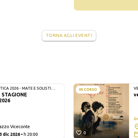
TORNA AGLI EVENTI
ICA 2026 - MATE E SOLISTI
V
IN CORSO
- STAGIONE
v
2026
Gr
lazzo Viceconte
0
3 dic 2026
• h 20:00