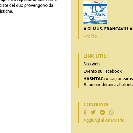
ciste del duo provengono da
istiche.
A.GI.MUS. FRANCAVILL
Profilo
LINK UTILI
Sito web
Evento su Facebook
HASHTAG:
#stagioneartis
#comunedifrancavillafontan
CONDIVIDI
Aggiungi al calendario