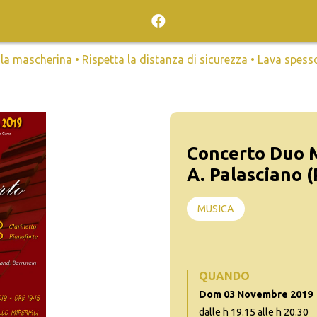
mascherina • Rispetta la distanza di sicurezza • Lava spesso l
Concerto Duo M
A. Palasciano (
MUSICA
QUANDO
Dom 03 Novembre 2019
dalle h 19.15 alle h 20.30