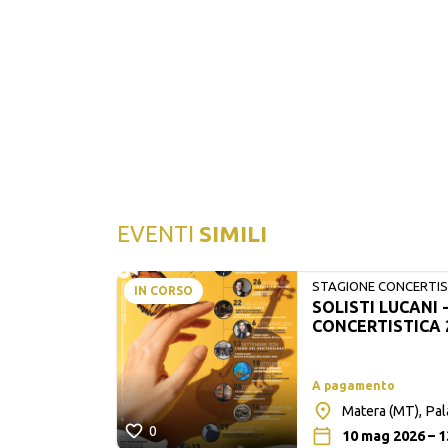
EVENTI
SIMILI
STAGIONE CONCERTIST
IN CORSO
SOLISTI LUCANI 
LUCANI
CONCERTISTICA 
A pagamento
Matera (MT), Pa
0
10 mag 2026 – 1