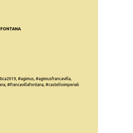
A FONTANA
tica2019, #agimus, #agimusfrancavilla,
a, #francavillafontana, #castelloimperiali