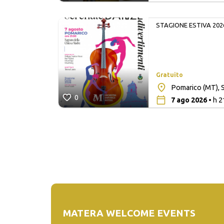
STAGIONE ESTIVA 202
Gratuito
lita San
Pomarico (MT), S
0
7 ago 2026
• h 2
MATERA WELCOME EVENTS