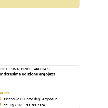
ENTITRESIMA EDIZIONE ARGOJAZZ
IN CORSO
entitresima edizione argojazz
atuito
Pisticci (MT), Porto degli Argonauti
0
11 lug 2026 + 9 altre date