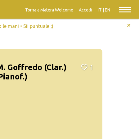
Torna a Matera Welcome
Accedi
IT
|
EN
+
e mani • Sii puntuale ;)
. Goffredo (Clar.)
1
Pianof.)