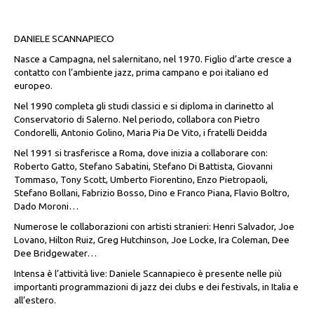
DANIELE SCANNAPIECO
Nasce a Campagna, nel salernitano, nel 1970. Figlio d’arte cresce a
contatto con l’ambiente jazz, prima campano e poi italiano ed
europeo.
Nel 1990 completa gli studi classici e si diploma in clarinetto al
Conservatorio di Salerno. Nel periodo, collabora con Pietro
Condorelli, Antonio Golino, Maria Pia De Vito, i fratelli Deidda
Nel 1991 si trasferisce a Roma, dove inizia a collaborare con:
Roberto Gatto, Stefano Sabatini, Stefano Di Battista, Giovanni
Tommaso, Tony Scott, Umberto Fiorentino, Enzo Pietropaoli,
Stefano Bollani, Fabrizio Bosso, Dino e Franco Piana, Flavio Boltro,
Dado Moroni…
Numerose le collaborazioni con artisti stranieri: Henri Salvador, Joe
Lovano, Hilton Ruiz, Greg Hutchinson, Joe Locke, Ira Coleman, Dee
Dee Bridgewater…
Intensa è l’attività live: Daniele Scannapieco è presente nelle più
importanti programmazioni di jazz dei clubs e dei festivals, in Italia e
all’estero.