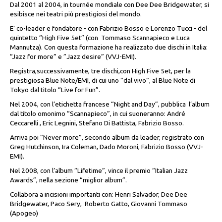
Dal 2001 al 2004, in tournée mondiale con Dee Dee Bridgewater, si
esibisce nei teatri più prestigiosi del mondo.
E’ co-leader e fondatore - con Fabrizio Bosso e Lorenzo Tucci - del
quintetto “High Five 5et” (con
Tommaso Scannapieco e Luca
Mannutza). Con questa formazione ha realizzato due dischi in Italia:
“Jazz for more” e ”Jazz desire” (VVJ-EMI).
Registra,successivamente, tre dischi,con High Five 5et, per la
prestigiosa Blue Note/EMI, di cui uno “dal vivo”, al Blue Note di
Tokyo dal titolo “Live for Fun”.
Nel 2004, con l’etichetta francese “Night and Day”, pubblica
l’album
dal titolo omonimo “Scannapieco”, in cui suoneranno: André
Ceccarelli , Eric Legnini, Stefano Di Battista, Fabrizio Bosso.
Arriva poi “Never more”, secondo album da leader, registrato con
Greg Hutchinson, Ira Coleman, Dado Moroni, Fabrizio Bosso (VVJ-
EMI).
Nel 2008, con l’album “Lifetime”, vince il premio “Italian Jazz
Awards”, nella sezione “miglior album”.
Collabora a incisioni importanti con: Henri Salvador, Dee Dee
Bridgewater, Paco Sery,
Roberto Gatto, Giovanni Tommaso
(Apogeo)