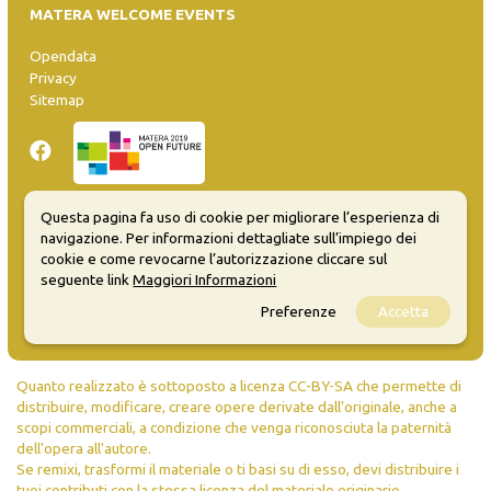
MATERA WELCOME EVENTS
Opendata
Privacy
Sitemap
Questa pagina fa uso di cookie per migliorare l’esperienza di
navigazione. Per informazioni dettagliate sull’impiego dei
Inserisci evento
cookie e come revocarne l’autorizzazione cliccare sul
Guida
seguente link
Maggiori Informazioni
FAQ
info@materaevents.it
Preferenze
Accetta
Quanto realizzato è sottoposto a licenza CC-BY-SA che permette di
distribuire, modificare, creare opere derivate dall'originale, anche a
scopi commerciali, a condizione che venga riconosciuta la paternità
dell'opera all'autore.
Se remixi, trasformi il materiale o ti basi su di esso, devi distribuire i
tuoi contributi con la stessa licenza del materiale originario.