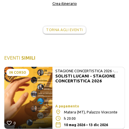
Crea itinerario
TORNA AGLI EVENTI
EVENTI
SIMILI
STAGIONE CONCERTISTICA 2026 -
IN CORSO
SOLISTI LUCANI - STAGIONE
MATE E SOLISTI LUCANI
CONCERTISTICA 2026
A pagamento
Matera (MT), Palazzo Viceconte
h 20:00
0
10 mag 2026 – 13 dic 2026