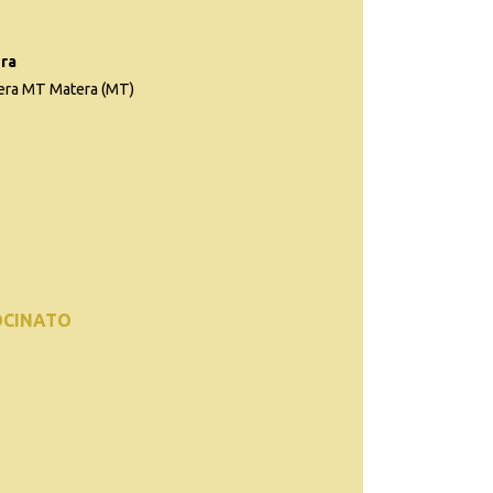
ra
tera MT Matera (MT)
OCINATO