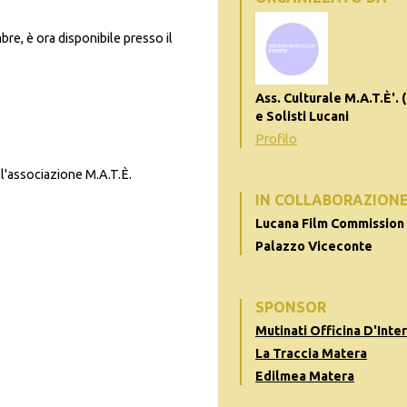
bre, è ora disponibile presso il
Ass. Culturale M.A.T.È'. 
e Solisti Lucani
Profilo
dell'associazione M.A.T.È.
IN COLLABORAZION
Lucana Film Commission
Palazzo Viceconte
SPONSOR
Mutinati Officina D'Inter
La Traccia Matera
Edilmea Matera