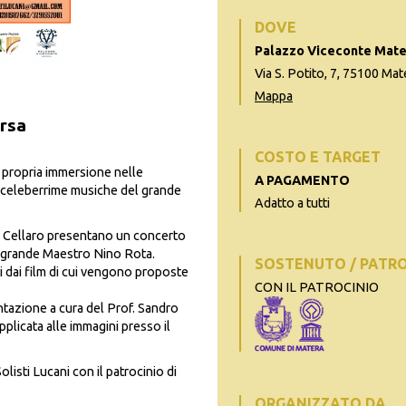
DOVE
Palazzo Viceconte Mate
Via S. Potito, 7, 75100 Ma
Mappa
rsa
COSTO E TARGET
e propria immersione nelle
A PAGAMENTO
le celeberrime musiche del grande
Adatto a tutti
ele Cellaro presentano un concerto
l grande Maestro Nino Rota.
SOSTENUTO / PATR
ti dai film di cui vengono proposte
CON IL PATROCINIO
ntazione a cura del Prof. Sandro
plicata alle immagini presso il
isti Lucani con il patrocinio di
ORGANIZZATO DA