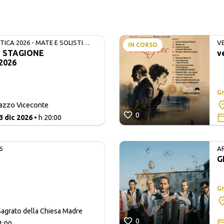
ICA 2026 - MATE E SOLISTI
V
IN CORSO
- STAGIONE
v
2026
Gr
lazzo Viceconte
0
3 dic 2026
• h 20:00
6
A
G
Gr
agrato della Chiesa Madre
0
1:00