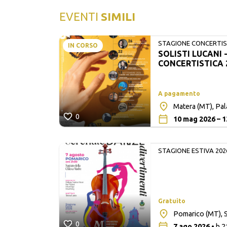
EVENTI
SIMILI
STAGIONE CONCERTIST
IN CORSO
SOLISTI LUCANI 
LUCANI
CONCERTISTICA 
A pagamento
Matera (MT), Pa
0
10 mag 2026 – 1
STAGIONE ESTIVA 202
Gratuito
lita San
Pomarico (MT), S
0
7 ago 2026
• h 2