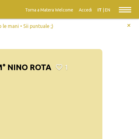
Torna a Matera Welcome
Accedi
IT
|
EN
+
e mani • Sii puntuale ;)
° NINO ROTA
1