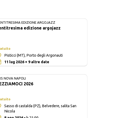
ENTITRESIMA EDIZIONE ARGOJAZZ
IN CORSO
entitresima edizione argojazz
atuito
Pisticci (MT), Porto degli Argonauti
0
11 lug 2026 + 9 altre date
RS NOVA NAPOLI
EZZIAMOCI 2026
atuito
Sasso di castalda (PZ), Belvedere, salita San
Nicola
0
8 ago 2026
• h 21:00