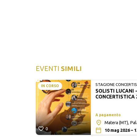
EVENTI
SIMILI
STAGIONE CONCERTIST
IN CORSO
SOLISTI LUCANI 
LUCANI
CONCERTISTICA 
A pagamento
Matera (MT), Pa
0
10 mag 2026 – 1