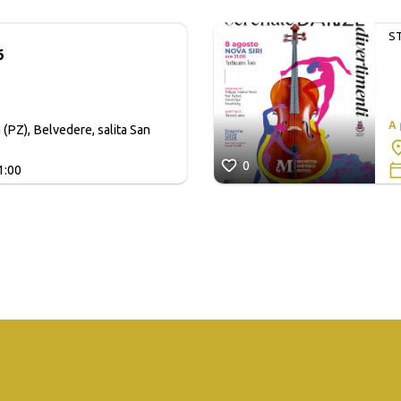
S
6
A
 (PZ), Belvedere, salita San
0
1:00