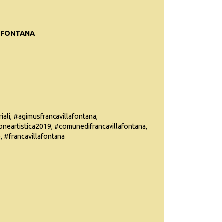
A FONTANA
iali, #agimusfrancavillafontana,
ioneartistica2019, #comunedifrancavillafontana,
 #francavillafontana