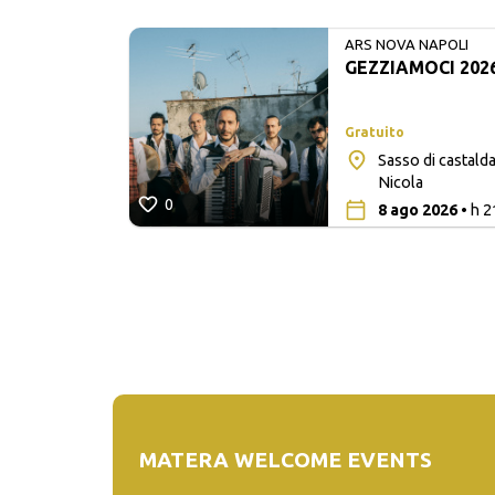
ARS NOVA NAPOLI
GEZZIAMOCI 202
Gratuito
Sasso di castalda
ò
Nicola
0
8 ago 2026
• h 2
MATERA WELCOME EVENTS