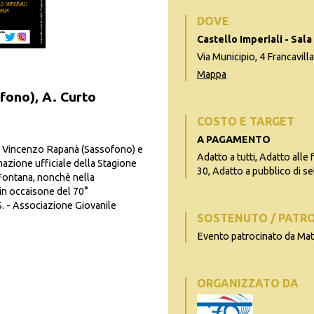
DOVE
Castello Imperiali - Sa
Via Municipio, 4 Francavill
Mappa
fono), A. Curto
COSTO E TARGET
A PAGAMENTO
ti Vincenzo Rapanà (Sassofono) e
Adatto a tutti, Adatto alle 
azione ufficiale della Stagione
30, Adatto a pubblico di se
 Fontana, nonchè nella
in occaisone del 70°
. - Associazione Giovanile
SOSTENUTO / PATR
Evento patrocinato da Ma
ORGANIZZATO DA