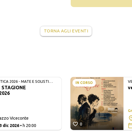
TORNA AGLI EVENTI
ICA 2026 - MATE E SOLISTI
V
IN CORSO
- STAGIONE
v
2026
Gr
lazzo Viceconte
0
3 dic 2026
• h 20:00