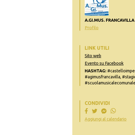
A.GI.MUS. FRANCAVILL
Profilo
LINK UTILI
Sito web
Evento su Facebook
HASHTAG:
#castelloimper
#agimusfrancavilla, #stag
#scuolamusicalecomunale,
CONDIVIDI
Aggiungi al calendario