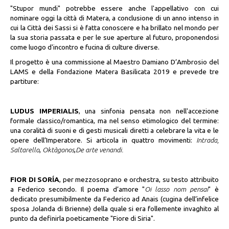
"Stupor mundi" potrebbe essere anche l'appellativo con cui
nominare oggi la città di Matera, a conclusione di un anno intenso in
cui la Città dei Sassi si è fatta conoscere e ha brillato nel mondo per
la sua storia passata e per le sue aperture al futuro, proponendosi
come luogo d'incontro e fucina di culture diverse.
Il progetto è una commissione al Maestro Damiano D’Ambrosio del
LAMS e della Fondazione Matera Basilicata 2019 e prevede tre
partiture:
LUDUS IMPERIALIS
, una sinfonia pensata non nell'accezione
formale classico/romantica, ma nel senso etimologico del termine:
una coralità di suoni e di gesti musicali diretti a celebrare la vita e le
opere dell’Imperatore. Si articola in quattro movimenti:
Intrada,
Saltarello
,
Oktàgonos
,
De arte venandi.
FIOR DI SORÍA
, per mezzosoprano e orchestra, su testo attribuito
a Federico secondo. Il poema d’amore "
Oi lasso nom pensai
" è
dedicato presumibilmente da Federico ad Anais (cugina dell’infelice
sposa Jolanda di Brienne) della quale si era follemente invaghito al
punto da definirla poeticamente "Fiore di Siria".