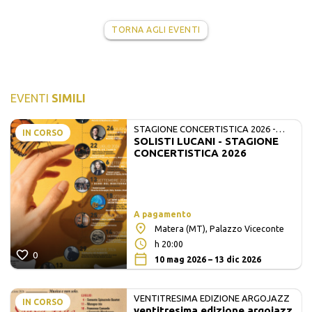
TORNA AGLI EVENTI
EVENTI
SIMILI
STAGIONE CONCERTISTICA 2026 -
IN CORSO
SOLISTI LUCANI - STAGIONE
MATE E SOLISTI LUCANI
CONCERTISTICA 2026
A pagamento
Matera (MT), Palazzo Viceconte
h 20:00
0
10 mag 2026 – 13 dic 2026
VENTITRESIMA EDIZIONE ARGOJAZZ
IN CORSO
ventitresima edizione argojazz