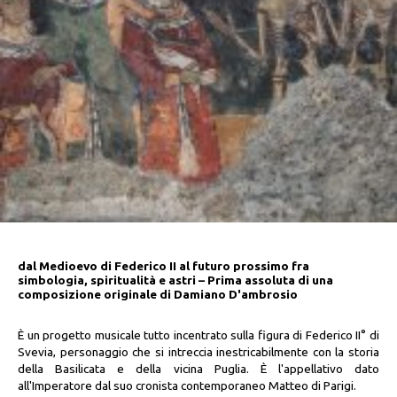
dal Medioevo di Federico II al futuro prossimo fra
simbologia, spiritualità e astri – Prima assoluta di una
composizione originale di Damiano D'ambrosio
È un progetto musicale tutto incentrato sulla figura di Federico II° di
Svevia, personaggio che si intreccia inestricabilmente con la storia
della Basilicata e della vicina Puglia. È l'appellativo dato
all'Imperatore dal suo cronista contemporaneo Matteo di Parigi.