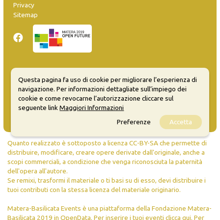
Privacy
Sitemap
Inserisci evento
Questa pagina fa uso di cookie per migliorare l’esperienza di
Guida
navigazione. Per informazioni dettagliate sull’impiego dei
FAQ
cookie e come revocarne l’autorizzazione cliccare sul
info@materaevents.it
seguente link
Maggiori Informazioni
Preferenze
Accetta
Quanto realizzato è sottoposto a licenza CC-BY-SA che permette di
distribuire, modificare, creare opere derivate dall'originale, anche a
scopi commerciali, a condizione che venga riconosciuta la paternità
dell'opera all'autore.
Se remixi, trasformi il materiale o ti basi su di esso, devi distribuire i
tuoi contributi con la stessa licenza del materiale originario.
Matera-Basilicata Events è una piattaforma della Fondazione Matera-
Basilicata 2019 in OpenData. Per inserire i tuoi eventi
clicca qui
. Per