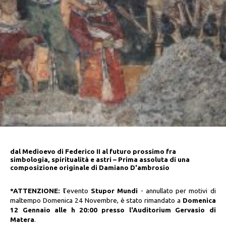
dal Medioevo di Federico II al futuro prossimo fra
simbologia, spiritualità e astri – Prima assoluta di una
composizione originale di Damiano D'ambrosio
*ATTENZIONE: l
'evento
Stupor Mundi
- annullato per motivi di
maltempo Domenica 24 Novembre, è stato rimandato a
Domenica
12 Gennaio alle h 20:00 presso l'Auditorium Gervasio di
Matera
.