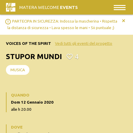
MATERA WELCOME
EVENTS
+
error_outline
PARTECIPA IN SICUREZZA: Indossa la mascherina • Rispetta
la distanza di sicurezza • Lava spesso le mani • Sii puntuale ;)
VOICES OF THE SPIRIT
Vedi tutti gli eventi del progetto
STUPOR MUNDI
4
MUSICA
QUANDO
Dom 12 Gennaio 2020
alle h 20.00
DOVE