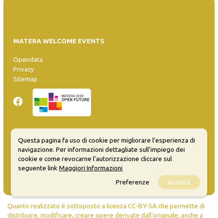
MATERA WELCOME EVENTS
Opendata
Privacy
Sitemap
Questa pagina fa uso di cookie per migliorare l’esperienza di
Inserisci evento
navigazione. Per informazioni dettagliate sull’impiego dei
Guida
cookie e come revocarne l’autorizzazione cliccare sul
FAQ
seguente link
Maggiori Informazioni
info@materaevents.it
Preferenze
Accetta
Quanto realizzato è sottoposto a licenza CC-BY-SA che permette di
distribuire, modificare, creare opere derivate dall'originale, anche a