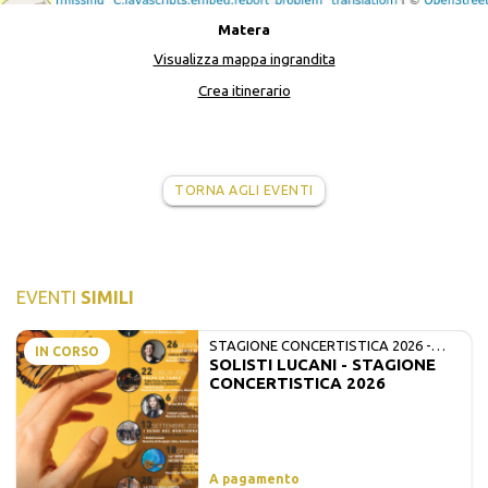
Matera
Visualizza mappa ingrandita
Crea itinerario
TORNA AGLI EVENTI
EVENTI
SIMILI
STAGIONE CONCERTISTICA 2026 -
IN CORSO
SOLISTI LUCANI - STAGIONE
MATE E SOLISTI LUCANI
CONCERTISTICA 2026
A pagamento