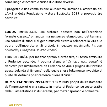
come luogo d'incontro e fucina di culture diverse.
Il progetto è una commissione al Maestro Damiano D’ambrosio del
LAMS e della Fondazione Matera Basilicata 2019 e prevede tre
partiture:
LUDUS IMPERIALIS
, una sinfonia pensata non nell'accezione
formale classico/romantica, ma nel senso etimologico del termine:
una coralità di suoni e di gesti musicali diretti a celebrare la vita e le
opere dell’Imperatore. Si articola in quattro movimenti:
Intrada,
Saltarello
,
Oktàgonos
,
De arte venandi.
FIOR DI SORÍA
,
per mezzosoprano e orchestra, su testo attribuito
a Federico secondo. Il poema d’amore "
Oi lasso nom pensai
" è
dedicato presumibilmente da Federico ad Anais (cugina dell’infelice
sposa Jolanda di Brienne) della quale si era follemente invaghito al
punto da definirla poeticamente "Fiore di Siria"
.
DUM VITAE NOBIS INSTARET TERMINUS
(incipit del testamento
dell'imperatore) è una cantata in morte di Federico, su testo tratto
dalle "Lamentationes" di Geremia, per mezzosporano e orchestra.
ARTISTI