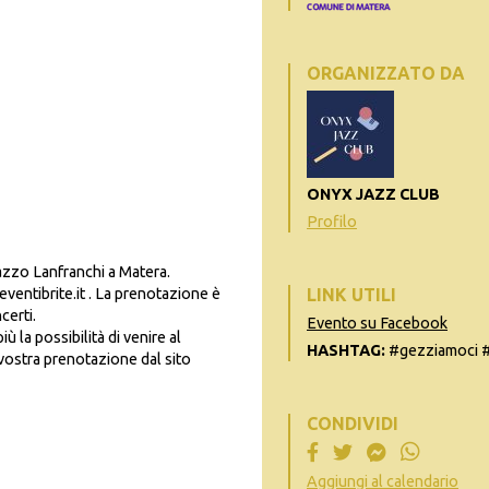
ORGANIZZATO DA
ONYX JAZZ CLUB
Profilo
lazzo Lanfranchi a Matera.
ventibrite.it . La prenotazione è
LINK UTILI
certi.
Evento su Facebook
 la possibilità di venire al
HASHTAG:
#gezziamoci #
vostra prenotazione dal sito
CONDIVIDI
Aggiungi al calendario