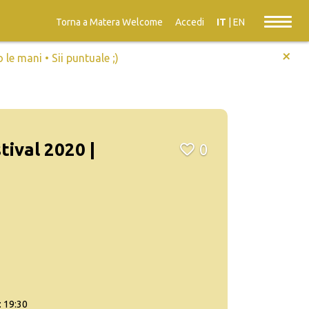
Torna a Matera Welcome
Accedi
IT
|
EN
+
e mani • Sii puntuale ;)
tival 2020 |
0
: 19:30