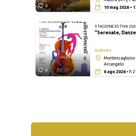
0
10 mag 2026 – 1
STAGIONE ESTIVA 202
"Serenate, Danze
Gratuito
Montescaglioso 
a Madre
Arcangelo
0
6 ago 2026
• h 2