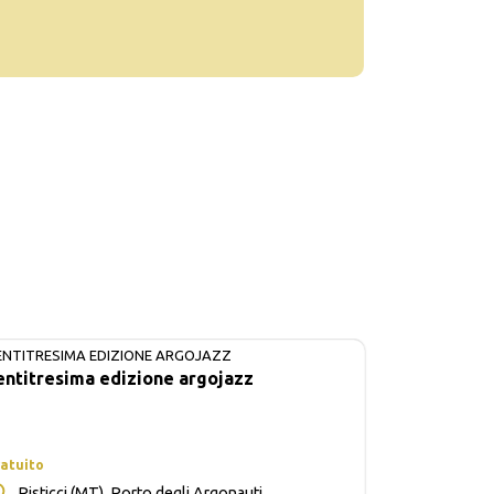
ENTITRESIMA EDIZIONE ARGOJAZZ
IN CORSO
entitresima edizione argojazz
atuito
Pisticci (MT), Porto degli Argonauti