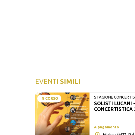
EVENTI
SIMILI
STAGIONE CONCERTIST
IN CORSO
SOLISTI LUCANI 
LUCANI
CONCERTISTICA 
A pagamento
Matera (MT), Pa