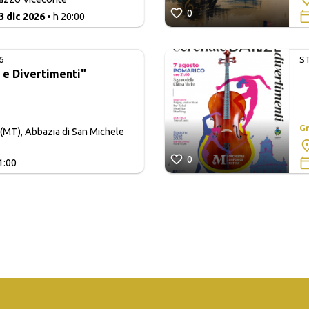
0
3 dic 2026
• h 20:00
6
S
 e Divertimenti"
Gr
(MT), Abbazia di San Michele
0
1:00