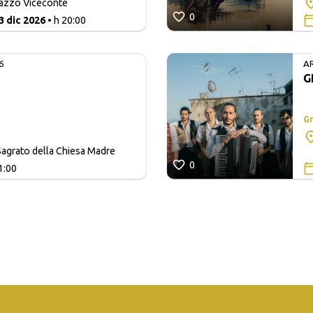
lazzo Viceconte
0
3 dic 2026
• h 20:00
6
A
G
Gr
agrato della Chiesa Madre
0
1:00