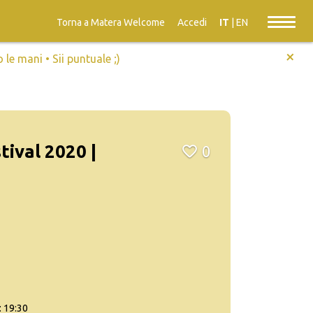
Torna a Matera Welcome
Accedi
IT
|
EN
+
e mani • Sii puntuale ;)
tival 2020 |
0
: 19:30