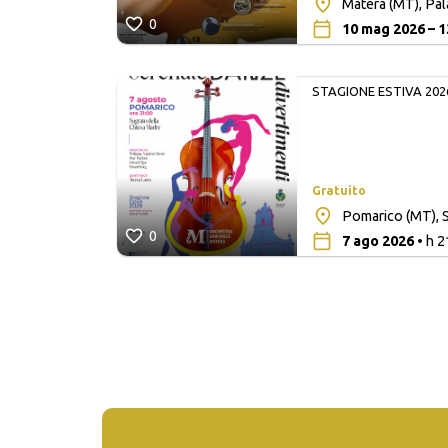
Matera (MT), Pa
0
10 mag 2026 – 1
STAGIONE ESTIVA 202
Gratuito
lita San
Pomarico (MT), S
0
7 ago 2026
• h 2