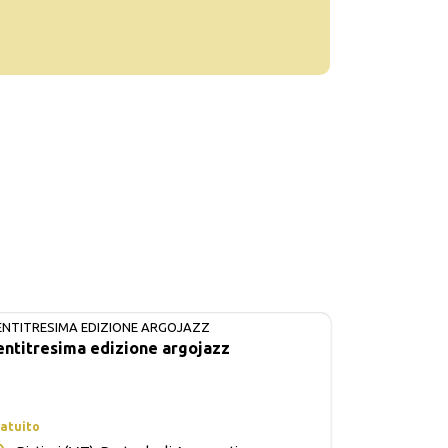
ENTITRESIMA EDIZIONE ARGOJAZZ
IN CORSO
entitresima edizione argojazz
atuito