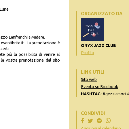
iLune
ORGANIZZATO DA
lazzo Lanfranchi a Matera.
eventibrite.it . La prenotazione è
ONYX JAZZ CLUB
certi.
Profilo
 più la possibilità di venire al
 la vostra prenotazione dal sito
LINK UTILI
Sito web
Evento su Facebook
HASHTAG:
#gezziamoci #
CONDIVIDI
Aggiungi al calendario