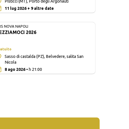
Pisticci (MT), Porto degli Argonauti
0
11 lug 2026 + 9 altre date
RS NOVA NAPOLI
EZZIAMOCI 2026
atuito
Sasso di castalda (PZ), Belvedere, salita San
Nicola
0
8 ago 2026
• h 21:00