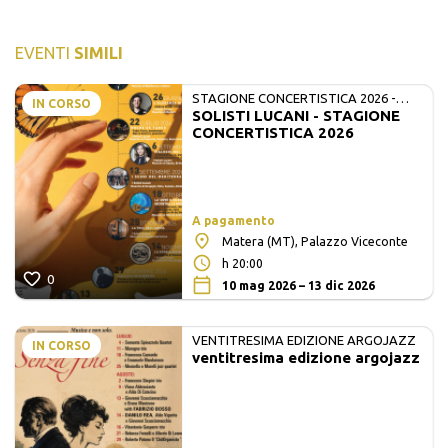
EVENTI
SIMILI
STAGIONE CONCERTISTICA 2026 -
IN CORSO
SOLISTI LUCANI - STAGIONE
MATE E SOLISTI LUCANI
CONCERTISTICA 2026
A pagamento
Matera (MT), Palazzo Viceconte
h 20:00
0
10 mag 2026 – 13 dic 2026
VENTITRESIMA EDIZIONE ARGOJAZZ
IN CORSO
ventitresima edizione argojazz