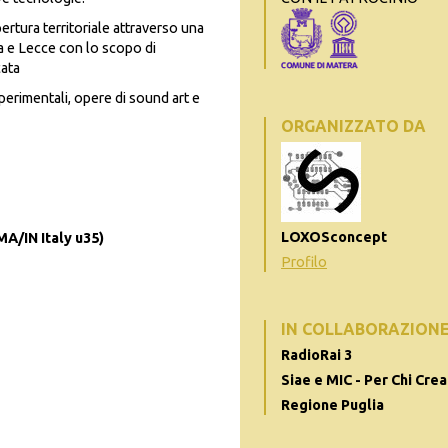
pertura territoriale attraverso una
a e Lecce con lo scopo di
cata
perimentali, opere di sound art e
ORGANIZZATO DA
LOXOSconcept
MA/IN Italy u35)
Profilo
IN COLLABORAZION
RadioRai 3
Siae e MIC - Per Chi Crea
Regione Puglia