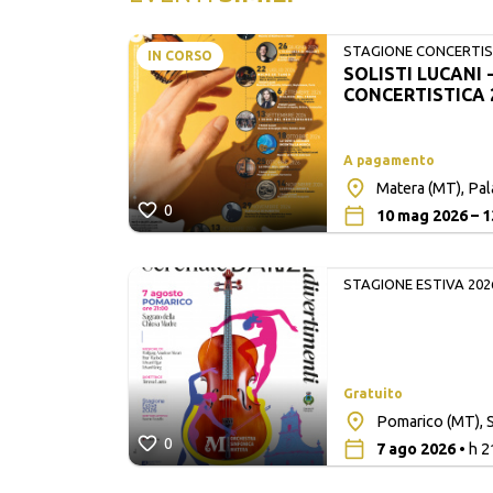
STAGIONE CONCERTIST
IN CORSO
SOLISTI LUCANI 
LUCANI
CONCERTISTICA 
A pagamento
Matera (MT), Pa
0
10 mag 2026 – 1
STAGIONE ESTIVA 202
Gratuito
lita San
Pomarico (MT), S
0
7 ago 2026
• h 2