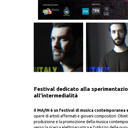
Festival dedicato alla sperimentazio
all'intermedialità
Il MA/IN è un festival di musica contemporanea e 
opere di artisti affermati e giovani compositori. Obiett
produzione e la promozione della musica contempora
verso la ricerca elettroacustica e l’utilizzo delle nu