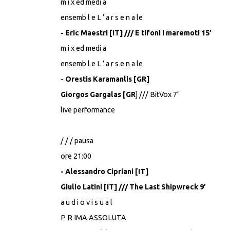
m i x ed medi a
ensemb l e L ’ a r s e n a le
- Eric Maestri [IT] /// E tifoni i maremoti 15’
m i x ed medi a
ensemb l e L ’ a r s e n a le
-
Orestis Karamanlis [GR]
Giorgos Gargalas [GR
] /// BitVox 7’
live performance
/ / / pausa
ore 21:00
- Alessandro Cipriani [IT]
Giulio Latini [IT] /// The Last Shipwreck 9’
a u d i o v i s u a l
P R IMA ASSOLUTA