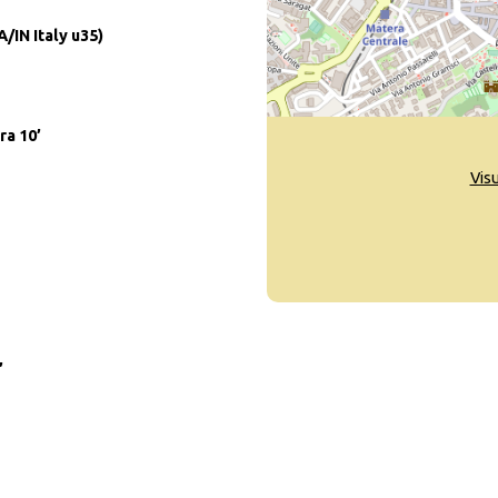
/IN Italy u35)
ra 10’
Vis
’