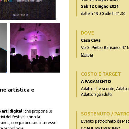
Sab 12 Giugno 2021
dalle h 19.30 alle h 21.30
DOVE
Casa Cava
Via S. Pietro Barisano, 47
Mappa
COSTO E TARGET
A PAGAMENTO
ne artistica e
Adatto alle scuole, Adatto 
Adatto agli adulti
arti digitali
che propone le
SOSTENUTO / PATR
ivi del festival sono la
Evento patrocinato da Ma
nea, con particolare interesse
ove tecnologie.
CON IL PATROCINIO