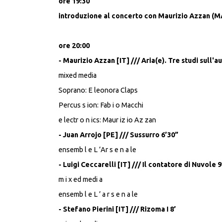
ore 19:30
introduzione al concerto con Maurizio Azzan (MA
ore 20:00
- Maurizio Azzan [IT] /// Aria(e). Tre studi sull'au
mixed media
Soprano: E leonora Claps
Percus s ion: Fab i o Macchi
e lectr o n ics: Maur iz io Az zan
- Juan Arrojo [PE] /// Sussurro 6’30”
ensemb l e L ’Ar s e n a le
- Luigi Ceccarelli [IT] /// Il contatore di Nuvole 9
m i x ed medi a
ensemb l e L ’ a r s e n a le
- Stefano Pierini [IT] /// Rizoma I 8’