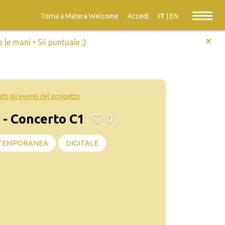
Torna a Matera Welcome
Accedi
IT
|
EN
+
e mani • Sii puntuale ;)
utti gli eventi del progetto
 - Concerto C1
0
TEMPORANEA
DIGITALE