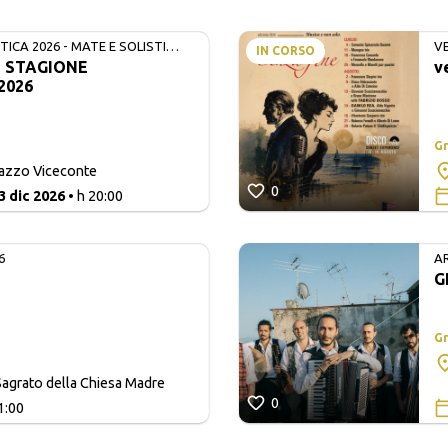
ICA 2026 - MATE E SOLISTI
V
IN CORSO
- STAGIONE
v
2026
Gr
lazzo Viceconte
0
3 dic 2026
• h 20:00
6
A
G
Gr
agrato della Chiesa Madre
0
1:00