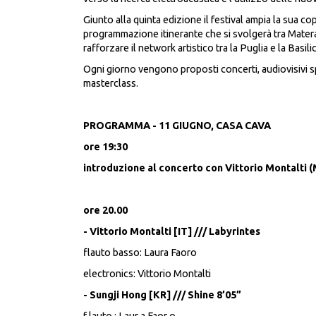
Giunto alla quinta edizione il festival ampia la sua co
programmazione itinerante che si svolgerà tra Mater
rafforzare il network artistico tra la Puglia e la Basili
Ogni giorno vengono proposti concerti, audiovisivi s
masterclass.
PROGRAMMA - 11 GIUGNO, CASA CAVA
ore 19:30
introduzione al concerto con Vittorio Montalti (
ore 20.00
- Vittorio Montalti [IT] /// Labyrintes
flauto basso: Laura Faoro
electronics: Vittorio Montalti
- Sungji Hong [KR] /// Shine 8’05”
f lauto : Laur a Faor o