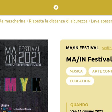
mascherina • Rispetta la distanza di sicurezza • Lava spesso l
MA/IN FESTIVAL
Vedi t
MA/IN Festival
MUSICA
ARTE CON
EDUCATION
QUANDO
Ven 11 Giugno 2021