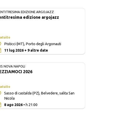
ENTITRESIMA EDIZIONE ARGOJAZZ
IN CORSO
entitresima edizione argojazz
atuito
Pisticci (MT), Porto degli Argonauti
0
11 lug 2026 + 9 altre date
RS NOVA NAPOLI
EZZIAMOCI 2026
atuito
Sasso di castalda (PZ), Belvedere, salita San
Nicola
0
8 ago 2026
• h 21:00