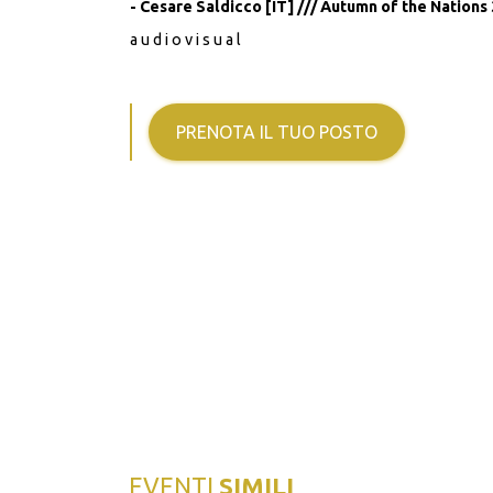
- Cesare Saldicco [IT] /// Autumn of the Nations 
a u d i o v i s u a l
PRENOTA IL TUO POSTO
EVENTI
SIMILI