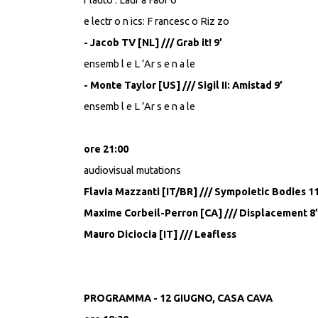
e lectr o n ics: F rancesc o Riz zo
- Jacob TV [NL] /// Grab it! 9’
ensemb l e L ’Ar s e n a le
- Monte Taylor [US] /// Sigil II: Amistad 9’
ensemb l e L ’Ar s e n a le
ore 21:00
audiovisual mutations
Flavia Mazzanti [IT/BR] /// Sympoietic Bodies 1
Maxime Corbeil-Perron [CA] /// Displacement 8
Mauro Diciocia [IT] /// Leafless
PROGRAMMA - 12 GIUGNO, CASA CAVA