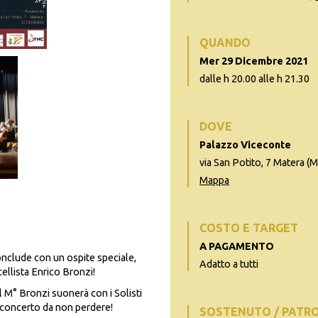
QUANDO
Mer 29 Dicembre 2021
dalle h 20.00 alle h 21.30
DOVE
Palazzo Viceconte
via San Potito, 7 Matera (
Mappa
COSTO E TARGET
A PAGAMENTO
conclude con un ospite speciale,
Adatto a tutti
cellista Enrico Bronzi!
 M° Bronzi suonerà con i Solisti
un concerto da non perdere!
SOSTENUTO / PATR