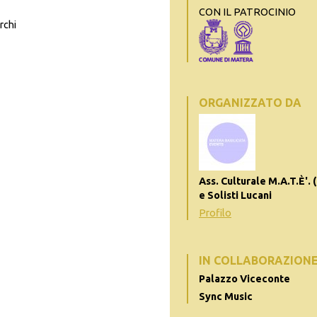
CON IL PATROCINIO
rchi
ORGANIZZATO DA
Ass. Culturale M.A.T.È'. 
e Solisti Lucani
Profilo
IN COLLABORAZION
Palazzo Viceconte
Sync Music