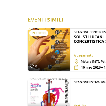
EVENTI
SIMILI
STAGIONE CONCERTIST
IN CORSO
SOLISTI LUCANI 
LUCANI
CONCERTISTICA 
A pagamento
Matera (MT), Pa
0
10 mag 2026 – 1
STAGIONE ESTIVA 202
Gratuito