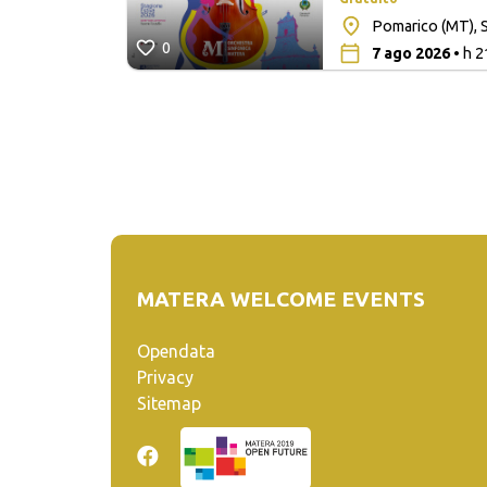
lita San
Pomarico (MT), S
0
7 ago 2026
• h 2
MATERA WELCOME EVENTS
Opendata
Privacy
Sitemap