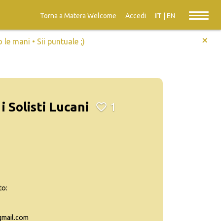
Torna a Matera Welcome
Accedi
IT
|
EN
+
e mani • Sii puntuale ;)
i Solisti Lucani
1
to:
@gmail.com