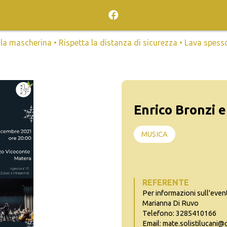
mascherina • Rispetta la distanza di sicurezza • Lava spesso l
Enrico Bronzi e 
MUSICA
REFERENTE
Per informazioni sull'even
Marianna Di Ruvo
Telefono: 3285410166
Email: mate.solistilucani