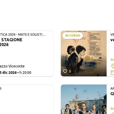
ICA 2026 - MATE E SOLISTI
V
IN CORSO
- STAGIONE
v
2026
Gr
lazzo Viceconte
0
3 dic 2026
• h 20:00
6
A
G
Gr