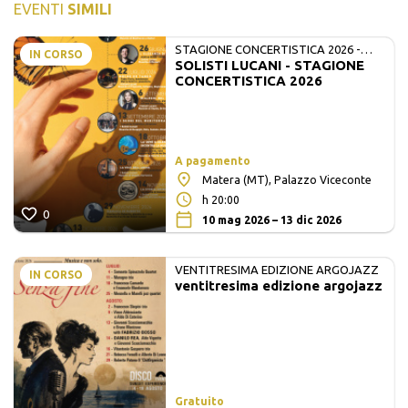
EVENTI
SIMILI
STAGIONE CONCERTISTICA 2026 -
IN CORSO
SOLISTI LUCANI - STAGIONE
MATE E SOLISTI LUCANI
CONCERTISTICA 2026
A pagamento
Matera (MT), Palazzo Viceconte
h 20:00
0
10 mag 2026 – 13 dic 2026
VENTITRESIMA EDIZIONE ARGOJAZZ
IN CORSO
ventitresima edizione argojazz
Gratuito