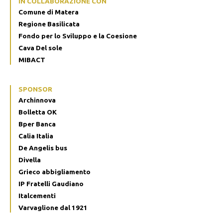
IN COLLABORAZIONE CON
Comune di Matera
Regione Basilicata
Fondo per lo Sviluppo e la Coesione
Cava Del sole
MIBACT
SPONSOR
Archinnova
Bolletta OK
Bper Banca
Calia Italia
De Angelis bus
Divella
Grieco abbigliamento
IP Fratelli Gaudiano
Italcementi
Varvaglione dal 1921