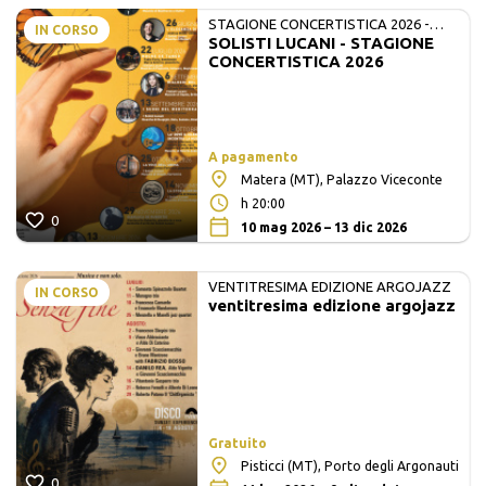
STAGIONE CONCERTISTICA 2026 -
IN CORSO
SOLISTI LUCANI - STAGIONE
MATE E SOLISTI LUCANI
CONCERTISTICA 2026
A pagamento
Matera (MT), Palazzo Viceconte
h 20:00
0
10 mag 2026 – 13 dic 2026
VENTITRESIMA EDIZIONE ARGOJAZZ
IN CORSO
ventitresima edizione argojazz
Gratuito
Pisticci (MT), Porto degli Argonauti
0