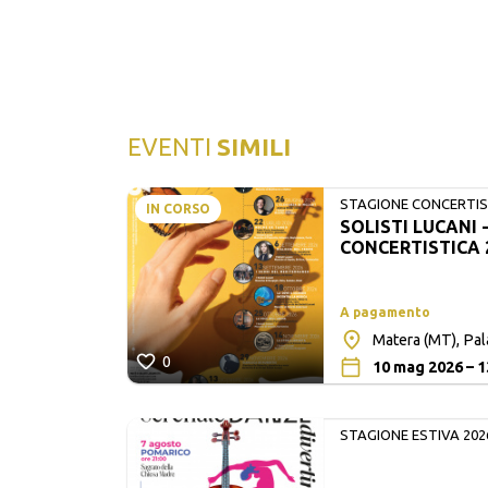
EVENTI
SIMILI
STAGIONE CONCERTIST
IN CORSO
SOLISTI LUCANI 
LUCANI
CONCERTISTICA 
A pagamento
Matera (MT), Pa
0
10 mag 2026 – 1
STAGIONE ESTIVA 202