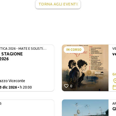
TORNA AGLI EVENTI
ICA 2026 - MATE E SOLISTI
V
IN CORSO
- STAGIONE
v
2026
Gr
lazzo Viceconte
0
3 dic 2026
• h 20:00
6
A
G