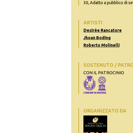
30, Adatto a pubblico di se
ARTISTI
Desirèe Rancatore
Jhoan Boding
Roberto Molinelli
SOSTENUTO / PATR
CON IL PATROCINIO
ORGANIZZATO DA