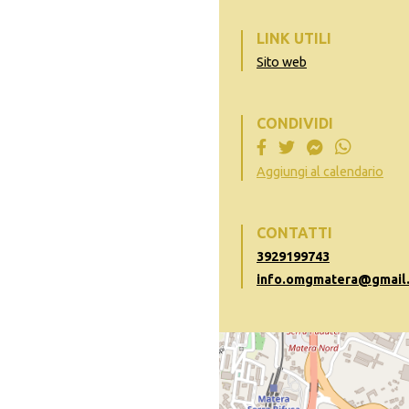
LINK UTILI
Sito web
CONDIVIDI
Aggiungi al calendario
CONTATTI
3929199743
info.omgmatera@gmail