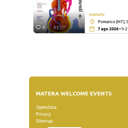
Gratuito
lita San
Pomarico (MT), S
0
7 ago 2026
• h 2
MATERA WELCOME EVENTS
Opendata
Privacy
Sitemap