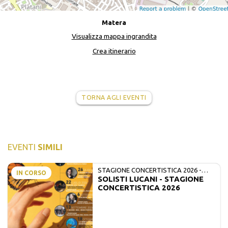
Matera
Visualizza mappa ingrandita
Crea itinerario
TORNA AGLI EVENTI
EVENTI
SIMILI
STAGIONE CONCERTISTICA 2026 -
IN CORSO
SOLISTI LUCANI - STAGIONE
MATE E SOLISTI LUCANI
CONCERTISTICA 2026