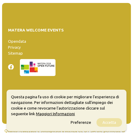
MATERA WELCOME EVENTS
Opendata
Privacy
Sitemap
Inserisci evento
Questa pagina fa uso di cookie per migliorare l’esperienza di
Guida
navigazione. Per informazioni dettagliate sull’impiego dei
FAQ
cookie e come revocarne l’autorizzazione cliccare sul
info@materaevents.it
seguente link
Maggiori Informazioni
Preferenze
Accetta
Quanto realizzato è sottoposto a licenza CC-BY-SA che permette di