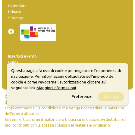
Opendata
Privacy
Sitemap
Inserisci evento
Guida
FAQ
Questa pagina fa uso di cookie per migliorare l’esperienza di
info@materaevents.it
navigazione. Per informazioni dettagliate sull’impiego dei
cookie e come revocarne l’autorizzazione cliccare sul
seguente link
Maggiori Informazioni
Preferenze
Accetta
Quanto realizzato è sottoposto a licenza CC-BY-SA che permette di
distribuire, modificare, creare opere derivate dall'originale, anche a
scopi commerciali, a condizione che venga riconosciuta la paternità
dell'opera all'autore.
Se remixi, trasformi il materiale o ti basi su di esso, devi distribuire i
tuoi contributi con la stessa licenza del materiale originario.