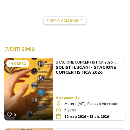
TORNA AGLI EVENTI
EVENTI
SIMILI
STAGIONE CONCERTISTICA 2026 -
IN CORSO
SOLISTI LUCANI - STAGIONE
MATE E SOLISTI LUCANI
CONCERTISTICA 2026
A pagamento
Matera (MT), Palazzo Viceconte
h 20:00
0
10 mag 2026 – 13 dic 2026