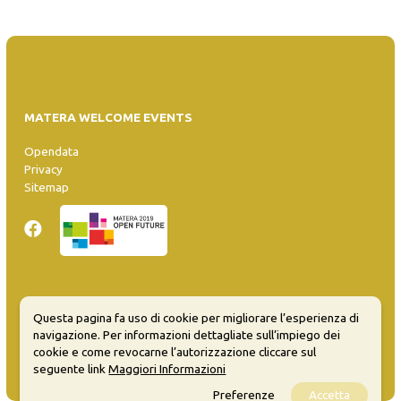
MATERA WELCOME EVENTS
Opendata
Privacy
Sitemap
Inserisci evento
Questa pagina fa uso di cookie per migliorare l’esperienza di
Guida
navigazione. Per informazioni dettagliate sull’impiego dei
FAQ
cookie e come revocarne l’autorizzazione cliccare sul
info@materaevents.it
seguente link
Maggiori Informazioni
Preferenze
Accetta