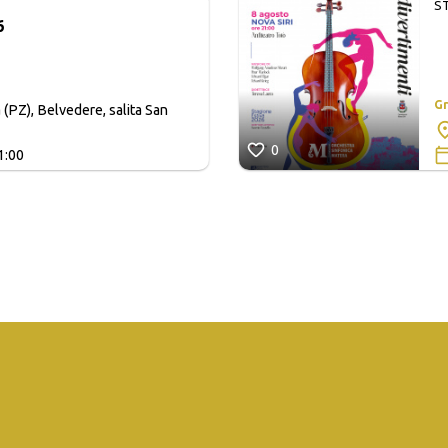
S
6
Gr
 (PZ), Belvedere, salita San
0
1:00