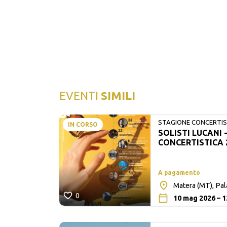
EVENTI
SIMILI
STAGIONE CONCERTIST
IN CORSO
SOLISTI LUCANI 
LUCANI
CONCERTISTICA 
A pagamento
Matera (MT), Pa
0
10 mag 2026 – 1