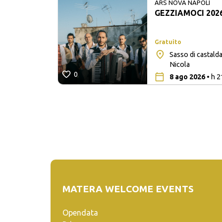
ARS NOVA NAPOLI
GEZZIAMOCI 202
Gratuito
Sasso di castalda
ò
Nicola
0
8 ago 2026
• h 2
MATERA WELCOME EVENTS
Opendata