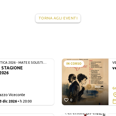
TORNA AGLI EVENTI
ICA 2026 - MATE E SOLISTI
V
IN CORSO
- STAGIONE
v
2026
Gr
lazzo Viceconte
0
3 dic 2026
• h 20:00