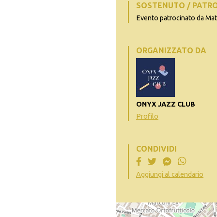
SOSTENUTO / PATR
Evento patrocinato da Ma
ORGANIZZATO DA
ONYX JAZZ CLUB
Profilo
CONDIVIDI
Aggiungi al calendario