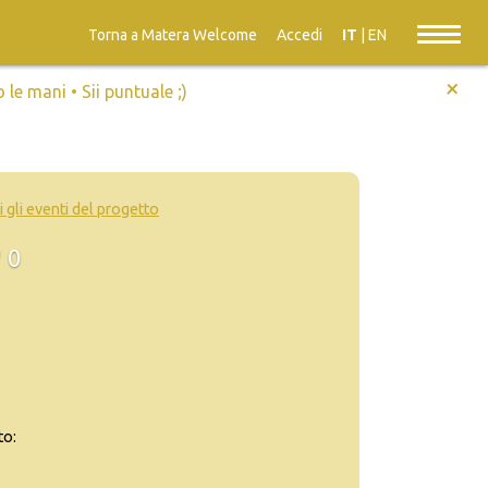
Torna a Matera Welcome
Accedi
IT
|
EN
+
e mani • Sii puntuale ;)
i gli eventi del progetto
0
to: